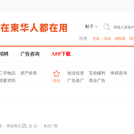
帖子
热搜 :
交友
活动
找投资
找
招聘
广告咨询
APP下载
二手物品
房产租售
创业投资
互助爆料
律师咨询
我要求助
论坛
广告推广
商业广告
层
|
阅读模式
|
来自广西