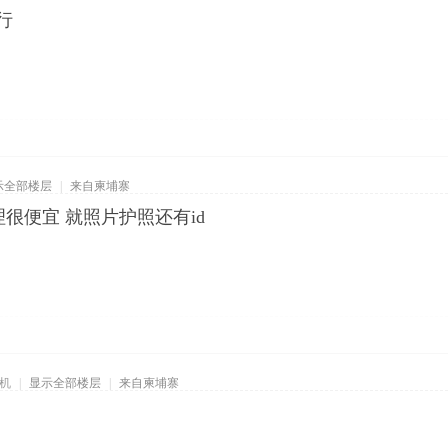
行
示全部楼层
|
来自柬埔寨
理很便宜 就照片护照还有id
机
|
显示全部楼层
|
来自柬埔寨