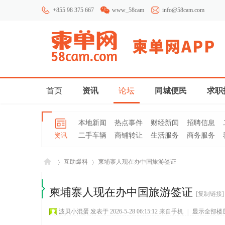
+855 98 375 667
www_58cam
info@58cam.com
首页
资讯
论坛
同城便民
求职
本地新闻
热点事件
财经新闻
招聘信息
资讯
二手车辆
商铺转让
生活服务
商务服务
互助爆料
柬埔寨人现在办中国旅游签证
柬埔寨人现在办中国旅游签证
[复制链接]
柬埔
»
›
波贝小混蛋
发表于 2026-5-28 06:15:12
来自手机
|
显示全部楼