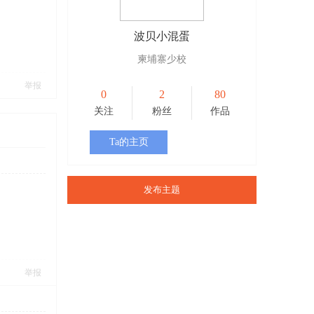
波贝小混蛋
柬埔寨少校
举报
0
2
80
关注
粉丝
作品
Ta的主页
发布主题
举报