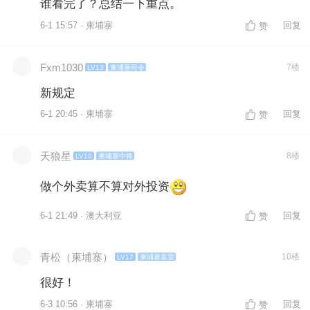
谁看完了？总结一下重点。
6-1 15:57 · 柬埔寨
回复
赞
Fxm1030
7楼
LV13
柬埔寨司令
新规定
6-1 20:45 · 柬埔寨
回复
赞
天狼星
8楼
LV10
柬埔寨中将
做个外卖算不算对外投资
6-1 21:49 · 澳大利亚
回复
赞
青松（柬埔寨）
10楼
LV17
柬埔寨皇室
很好！
6-3 10:56 · 柬埔寨
回复
赞