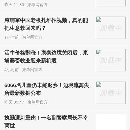
昨天 11:36
柬单网官方
柬埔寨中国老板扎堆拍视频，真的能
把生意救回来吗？
1小时前
柬单网官方
活牛价格翻涨！柬泰边境关闭后，柬
埔寨畜牧业迎来新机遇
4小时前
柬单网官方
6066名儿童仍未能返乡！边境流离失
所最新数据公布
昨天 09:47
柬单网官方
执勤遭刺重伤！一名副警察局长不幸
离世