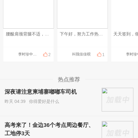
腰酸肩颈背腿不适，可以上门做康复理疗！ 扭伤、脱臼、错位，可以上门做正骨！ 放松、疏通调理，可以上门做足疗、精油和指压按摩！ 采耳、修脚都可以上门服务啦！ 十年以上专职、专业技师！ 服务开始计时，结束下钟！ 明明白白消费，技术质量等同店内！ 地址：钻石岛凯旋门广场 预约热线：0883566234（飞机同号）#每天发条柬单圈# #发点什么吧，万一火了呢~# #晒一晒你身边的烟火气#
下午好，努力工作热爱生活❤️ ​不争，以退为进；不理，沉默是金；不怒，放过自己。
李时珍中医理疗
叫我佳佳呗
2
1
热点推荐
深夜请注意柬埔寨嘟嘟车司机
昨天 04:39
你得爱好是什么
高考来了！金边36个考点周边餐厅、
工地停3天