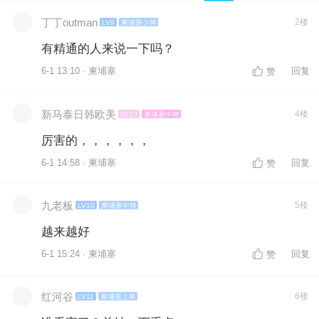
丁丁outman
2楼
LV9
柬埔寨少将
有精通的人来说一下吗？
6-1 13:10 · 柬埔寨
回复
赞
新马泰日韩欧美
4楼
LV10
柬埔寨中将
厉害的，，，，，，
6-1 14:58 · 柬埔寨
回复
赞
九老板
5楼
LV10
柬埔寨中将
越来越好
6-1 15:24 · 柬埔寨
回复
赞
红河谷
6楼
LV11
柬埔寨上将