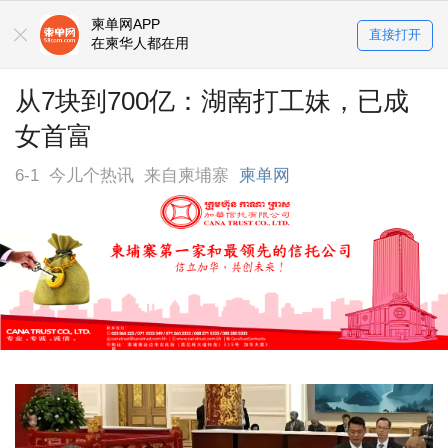
柬单网APP
直接打开
在柬华人都在用
从7块到700亿：湖南打工妹，已成
女首富
6-1
今儿个热讯
来自柬埔寨
柬单网