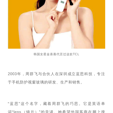
韩国女星金喜善代言过这款TCL
2003年，周群飞与合伙
人
在深圳成立蓝思科技，专注
于
手机防护视窗玻璃的研发、生产和销售。
“
蓝思
”这个名字
，
藏着周群飞的巧思。它是英语单
词
“lens（
镜片）
”的音译。她希望外国客商在网上搜