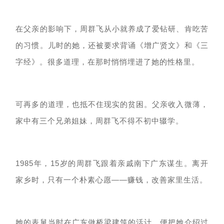
在父亲的影响下，周群飞从小就养成了爱钻研、肯吃苦
的习惯。儿时的她，还被要求背诵《增广贤文》和《三
字经》。很多道理，在那时悄悄埋进了她的性格里。
可再多的道理，也抵不住现实的贫困。
父亲收入微薄，
家中有三个兄弟姐妹，周群飞不得不初中辍学。
1985年，15岁的周群飞
跟着亲戚南下广东谋生。离开
家乡时，只有一个朴素心愿
——赚钱，改善家里生活。
她的表舅当时在广东做桥梁建筑的活计，便把她介绍过