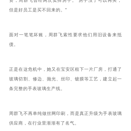
资，周群飞曾经两次卖掉房子。
“房子没了可以再买，
但是好员工是买不回来的。”
面对一笔笔坏账，
周群飞
索性要求
他们用旧设备来抵
债
。
正是在这危机中，她又在
宝安区
租下一片
厂房，
打通了
玻璃切割、修边、抛光、丝印、镀膜等工艺，
建立起一
条完整的
手表玻璃生产线。
周群飞
不再
单纯
做
丝网印刷，
而是真正
升级为手表玻璃
供应商
，
在行业
里渐渐有了
名气
。