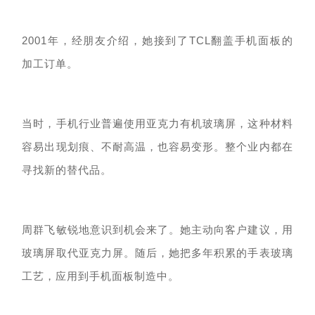
2001年，经朋友介绍，她接到了
TCL翻盖手机面板的
加工
订单
。
当时，手机行业普遍使用亚克力有机玻璃屏，这种材料
容易出现划痕、不耐高温，也容易变形。整个业内都在
寻找新的替代品。
周群飞敏锐地意识到机会来了。她主动向客户建议，
用
玻璃屏取代
亚克力屏。随后，她把多年积累的手表玻璃
工艺
，应用到
手机面板
制造中
。