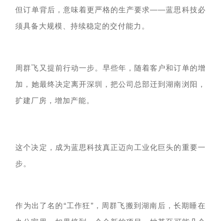
但订单背后，意味着更严格的生产要求
——蓝思科技
必
须具备大规模
、持续
稳定
的
交付能力。
周群飞又提前行动一步。早些年，
随着客户和订单的增
加，
她最终决定离开深圳，把公司
总部迁到湖南浏阳，
扩建厂房，增加产能。
这个决定，成为蓝思科技真正迈向工业化巨头的重要一
步。
作为
出了名的
“工作狂”
，
周群飞
搬到湖南后，长期
睡在