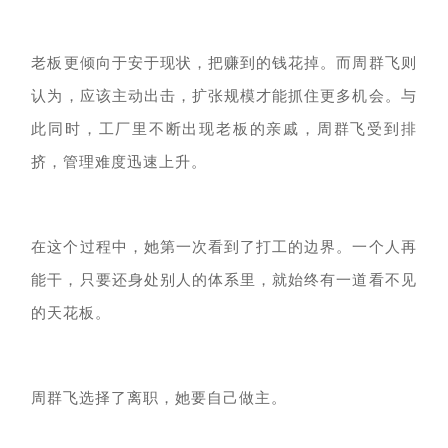
老板
更倾向于
安于现状，
把赚到的钱花掉。而
周群飞则
认为
，
应该主动出击，
扩张规模才能抓住更多机会。与
此同时，
工厂里
不断出现
老板的亲戚，周群飞受到排
挤，
管理难度迅速上升。
在这个过程中，她第一次看到了打工的边界。一个人再
能干，只要还身处别人的体系里，就始终有一道看不见
的天花板。
周群飞选择了离职，
她要自己做主。