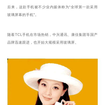
后来，
这款手机被
不少
业内
媒体
称为
“
全球第一款
采用
玻璃屏幕的手机
”
。
随着
TCL手机在市场
热销
，中兴
通讯
、康佳
集团
等
国产
品牌
迅速跟进
，
也开始大规模采用
玻璃屏。