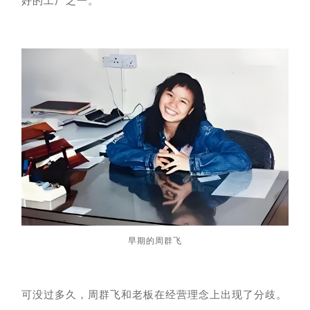
好的工厂之一。
早期的周群飞
可没过多久，
周群飞
和
老板
在
经营理念
上
出现了分歧
。