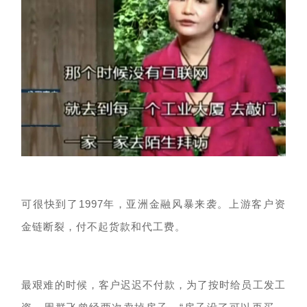
可很快到了
1997年
，亚洲
金融风暴
来袭。上游
客户
资
金链断裂，
付不起货款
和
代工费
。
最艰难的时候，客户迟迟不付款，为了按时给员工发工