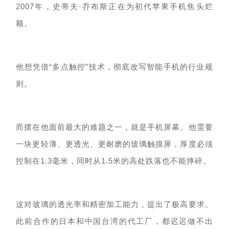
2007年，
史蒂夫
·乔布斯正在为初代苹果手机焦头烂
额。
他想
凭借
“
多点触控
”
技术，
彻底
改写智能手机的行业规
则。
而摆在他面前最大的难题之一，就是手机屏幕。
他需要
一块更轻薄、更透光、更耐磨的
玻璃触摸屏
，
厚度
必须
控制在
1.3毫米，
同时
从
1.5米的高处
跌落
也不能摔碎。
这
对玻璃的透光率和精密加工能力，提出了极高要求。
此前
合作的日本
和中国
台湾
的
代工厂
，都迟迟
做不出