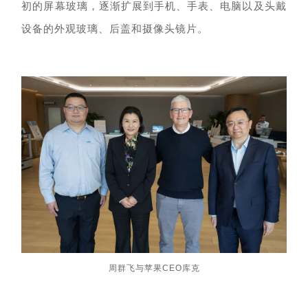
初的屏幕玻璃，
逐渐
扩展到
手机
、
手表、电脑
以及
头戴
设备的
外观玻璃、后盖和摄像头镜片。
周群飞与苹果CEO库克