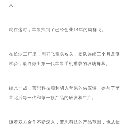
来。
就在这时，苹果找到了已经创业
14年的周群飞。
在长沙工厂里，
周群飞带头攻关，
团队
连续三个月反复
试验，
最终做出第一代
苹果手机搭载
的玻璃屏幕。
经此一战，
蓝思科技
顺利切入苹果的供应链，
参与了苹
果
此后
每一代和每一款产品的研发
和
生产。
随着
双方
合作不断
深入
，蓝思
科技
的产品范围
，也
从最