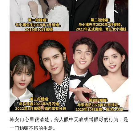
韩安冉心里很清楚，旁人眼中无底线博眼球的行为，是
一门稳赚不赔的生意。