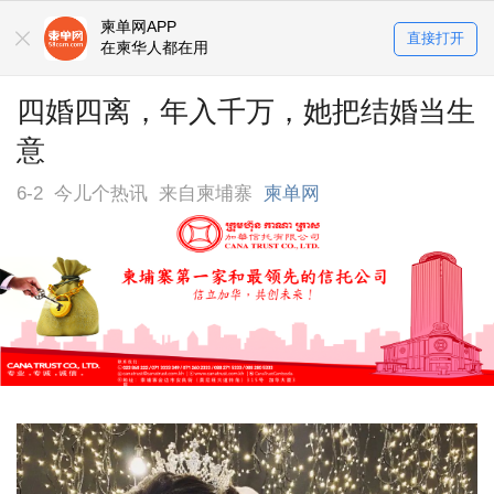
柬单网APP
直接打开
在柬华人都在用
四婚四离，年入千万，她把结婚当生
意
6-2
今儿个热讯
来自柬埔寨
柬单网