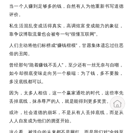
当一个人赚到足够多的钱，自然有人为他重新书写道德
评价。
私生活混乱变成活得真实，高调炫富变成能力的象征，
靠争议博取流量也会被夸一句“很懂互联网”。
人们主动将他们标榜成“赚钱楷模”，甘愿集体遗忘过往恶
俗的丑闻。
曾经那句“跪着赚钱不丢人”，至少还有一丝无奈与自嘲，
如今却彻底变味走向另一个极端：为了钱，多不要脸，
多没底线都可以。
因为，太多人相信，这一个赢家通吃的时代，这些率先
丢掉底线，抹杀尊严的人，就是能得到更多奖赏。
或许，社会道德的崩坏，不是从有人丢掉底线，而是从
人人自发成为他们的拥趸开始。
这么看，被洗白的从来都不是网红，而是我们对“金钱至