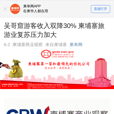
柬单网APP
直接打开
在柬华人都在用
吴哥窟游客收入双降30% 柬埔寨旅
游业复苏压力加大
6-2
柬埔寨商业观察
来自柬埔寨
柬单网