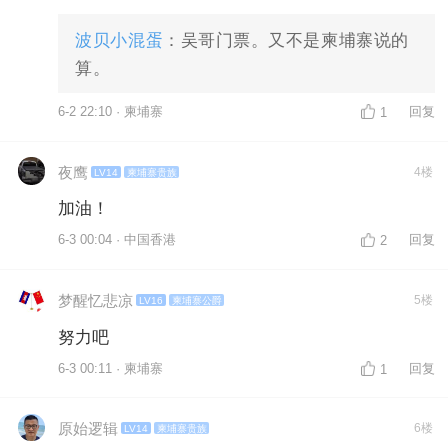
波贝小混蛋
：吴哥门票。又不是柬埔寨说的
算。
6-2 22:10 · 柬埔寨
回复
1
夜鹰
4楼
LV14
柬埔寨贵族
加油！
6-3 00:04 · 中国香港
回复
2
梦醒忆悲凉
5楼
LV16
柬埔寨公爵
努力吧
6-3 00:11 · 柬埔寨
回复
1
原始逻辑
6楼
LV14
柬埔寨贵族