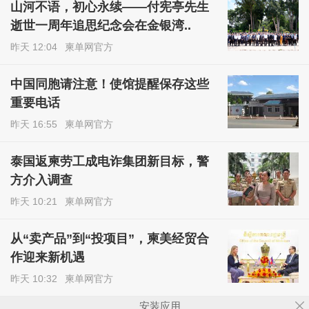
山河不语，初心永续——付宪亭先生
逝世一周年追思纪念会在金银湾..
昨天 12:04
柬单网官方
中国同胞请注意！使馆提醒保存这些
重要电话
昨天 16:55
柬单网官方
泰国返柬劳工成电诈集团新目标，警
方介入调查
昨天 10:21
柬单网官方
从“卖产品”到“投项目”，柬美经贸合
作迎来新机遇
昨天 10:32
柬单网官方
安装应用