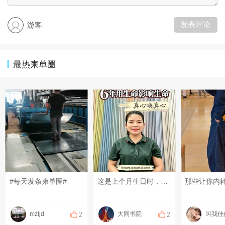
发表评论
游客
最热柬单圈
#每天发条柬单圈#
这是上个月生日时，店里同事自发拍祝贺视频，我被感动哭了。过去6年真心唤真心，迎来了彼此生命的升腾。#红尘修行 #开悟觉醒 #中国文化
mzljd
大同书院
叫我佳
2
2