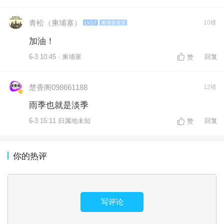
青松（柬埔寨）
10楼
LV17
柬埔寨皇室
加油！
6-3 10:45 · 柬埔寨
回复
赞
楚香阁098661188
12楼
雨季也就是淡季
6-3 15:11 归属地未知
回复
赞
你的热评
写评论