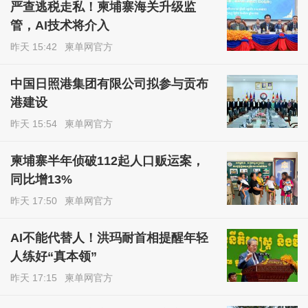
严查逃税走私！柬埔寨海关升级监
管，AI技术将介入
昨天 15:42
柬单网官方
中国日照港集团有限公司拟参与贡布
港建设
昨天 15:54
柬单网官方
柬埔寨半年侦破112起人口贩运案，
同比增13%
昨天 17:50
柬单网官方
AI不能代替人！洪玛耐首相提醒年轻
人练好“真本领”
昨天 17:15
柬单网官方