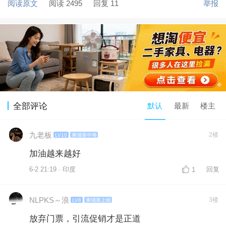
阅读原文
阅读 2495
回复 11
举报
默认
最新
楼主
全部评论
九老板
2楼
LV10
柬埔寨中将
加油越来越好
6-2 21:19 · 印度
回复
1
NLPKS～浪
3楼
LV8
柬埔寨上校
放弃门票，引流促销才是正道