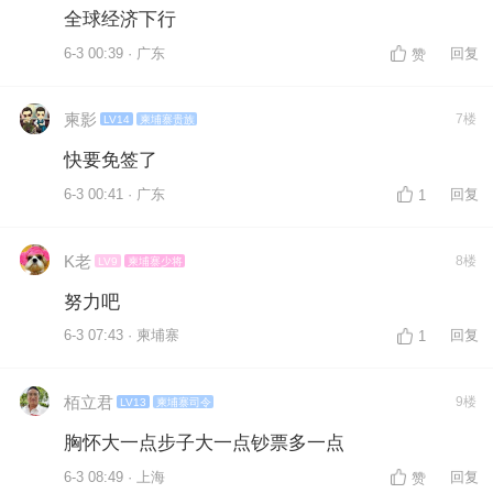
全球经济下行
6-3 00:39 · 广东
回复
赞
柬影
7楼
LV14
柬埔寨贵族
快要免签了
6-3 00:41 · 广东
回复
1
K老
8楼
LV9
柬埔寨少将
努力吧
6-3 07:43 · 柬埔寨
回复
1
栢立君
9楼
LV13
柬埔寨司令
胸怀大一点步子大一点钞票多一点
6-3 08:49 · 上海
回复
赞