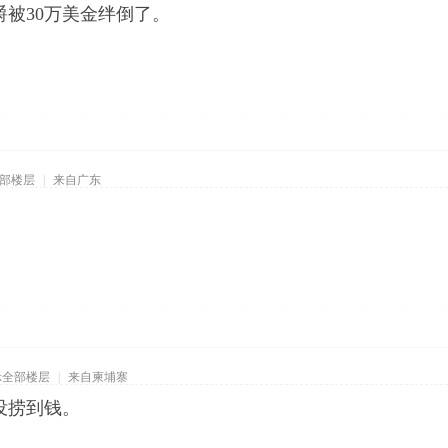
被30万美金绊倒了。
部楼层
|
来自广东
示全部楼层
|
来自柬埔寨
没捞到钱。