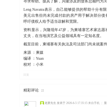
寻求帮助。据其了解，兴隆涉及的债务总额约为3
Leng Navatra表示，自己能够提供的帮助
美元出售但尚未完成付款的房产用于解决部分债
呼吁债权人给予适当谅解和宽限。
资料显示，兴隆现年47岁，为柬埔寨艺术家志
丈夫，在当地演艺及公益领域具有一定知名度。
截至目前，柬埔寨有关执法及司法部门尚未就案
来源 ：柬媒
编译 ：Yuan
校对 ：小米
回复
精彩评论
22
老萧先生
发表于 2026-6-5 17:35:15
来自手机
|
显