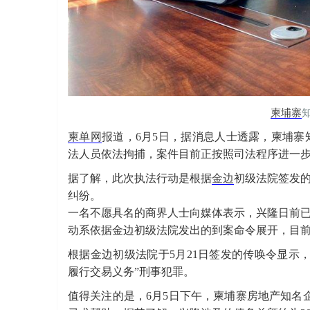
柬埔寨
柬单网
报道，6月5日，据消息人士透露，柬埔
法人员依法拘捕，案件目前正按照司法程序进一
据了解，此次执法行动是根据
金边
初级法院签发
纠纷。
一名不愿具名的商界人士向媒体表示，兴隆日前
动系依据金边初级法院发出的到案命令展开，目
根据金边初级法院于5月21日签发的传唤令显示
履行交易义务”刑事犯罪。
值得关注的是，6月5日下午，柬埔寨房地产知名企业家