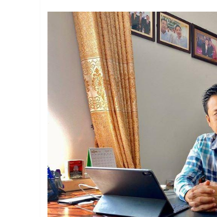
寨柬
单网