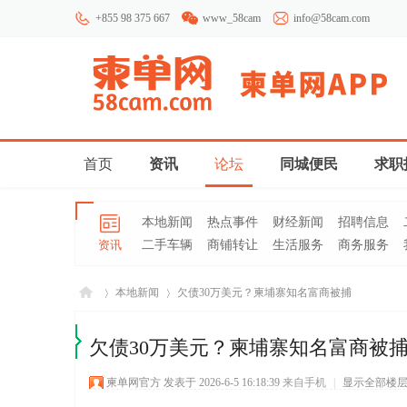
+855 98 375 667
www_58cam
info@58cam.com
首页
资讯
论坛
同城便民
求职
本地新闻
热点事件
财经新闻
招聘信息
资讯
二手车辆
商铺转让
生活服务
商务服务
本地新闻
欠债30万美元？柬埔寨知名富商被捕
欠债30万美元？柬埔寨知名富商被
柬埔
»
›
柬单网官方
发表于 2026-6-5 16:18:39
来自手机
|
显示全部楼