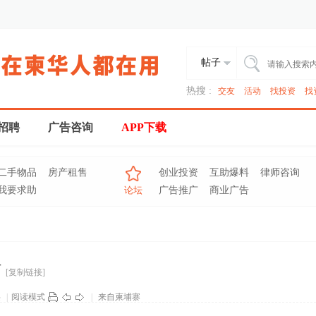
帖子
热搜 :
交友
活动
找投资
找
招聘
广告咨询
APP下载
二手物品
房产租售
创业投资
互助爆料
律师咨询
我要求助
论坛
广告推广
商业广告
捕
[复制链接]
层
|
阅读模式
|
来自柬埔寨