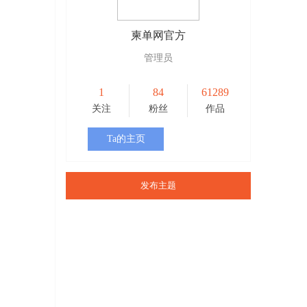
柬单网官方
管理员
1
84
61289
关注
粉丝
作品
Ta的主页
发布主题