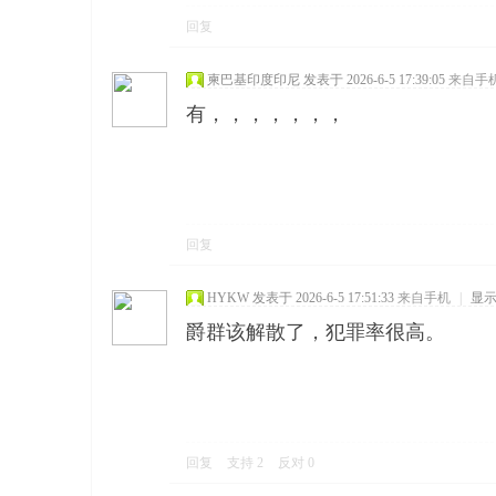
回复
柬巴基印度印尼
发表于 2026-6-5 17:39:05
来自手
有，，，，，，，
回复
HYKW
发表于 2026-6-5 17:51:33
来自手机
|
显
爵群该解散了，犯罪率很高。
回复
支持
2
反对
0