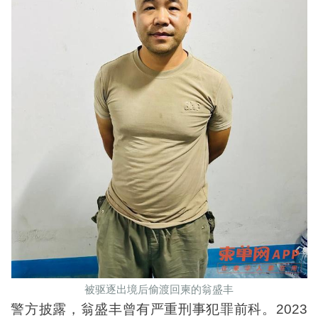
被驱逐出境后偷渡回柬的翁盛丰
警方披露，翁盛丰曾有严重刑事犯罪前科。2023