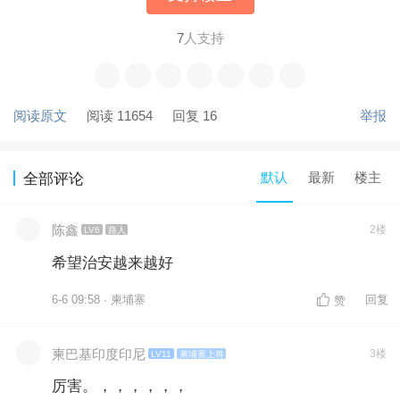
7
人支持
阅读原文
阅读 11654
回复 16
举报
默认
最新
楼主
全部评论
陈鑫
2楼
LV6
路人
希望治安越来越好
6-6 09:58 · 柬埔寨
回复
赞
柬巴基印度印尼
3楼
LV11
柬埔寨上将
厉害。，，，，，，