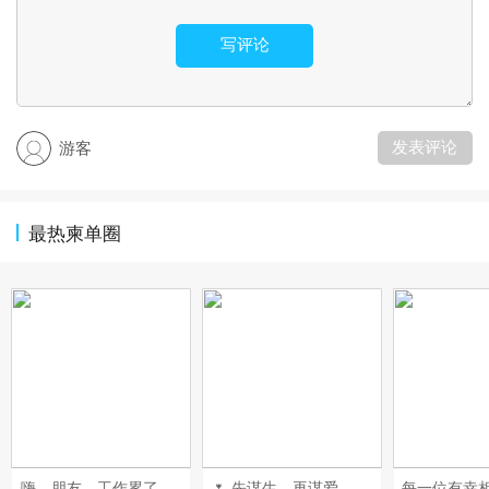
写评论
发表评论
游客
最热柬单圈
嗨，朋友，工作累了吧？来我们李时珍中医理疗馆体验一下正宗的中式按摩，沉浸式放松，赶走一身疲惫。赶紧来体验一下吧！[鼓掌][鼓掌][鼓掌][鼓掌]#每天发条柬单圈# #晒一晒你身边的烟火气# #发点什么吧，万一火了呢~#
🌷 先谋生，再谋爱， 宁喝52°C酒，不碰36°C的手 长点心，懂点事，靠点谱。 ​​​