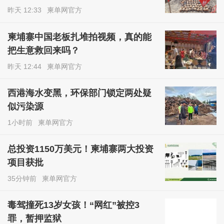
昨天 12:33
柬单网官方
柬埔寨中国老板扎堆拍视频，真的能
把生意救回来吗？
昨天 12:44
柬单网官方
西港海水变黑，环保部门锁定两处疑
似污染源
1小时前
柬单网官方
总投资1150万美元！柬埔寨两大投资
项目获批
35分钟前
柬单网官方
毒驾撞死13岁女孩！“网红”被控3
罪，暂押监狱