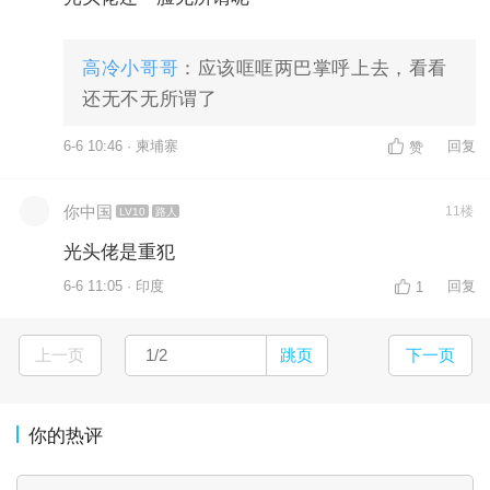
高冷小哥哥
：应该哐哐两巴掌呼上去，看看
还无不无所谓了
6-6 10:46 · 柬埔寨
回复
赞
你中国
11楼
LV10
路人
光头佬是重犯
6-6 11:05 · 印度
回复
1
上一页
跳页
下一页
你的热评