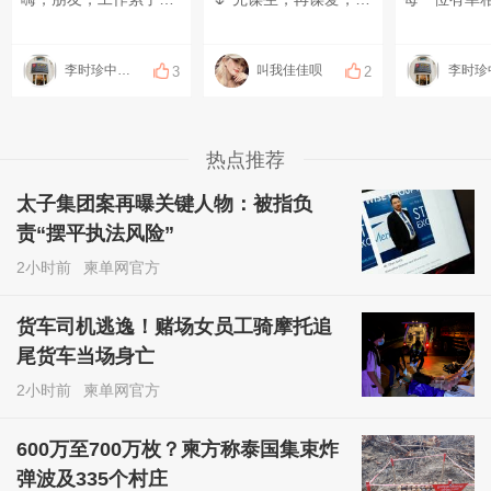
李时珍中医理疗
叫我佳佳呗
3
2
热点推荐
太子集团案再曝关键人物：被指负
责“摆平执法风险”
2小时前
柬单网官方
货车司机逃逸！赌场女员工骑摩托追
尾货车当场身亡
2小时前
柬单网官方
600万至700万枚？柬方称泰国集束炸
弹波及335个村庄