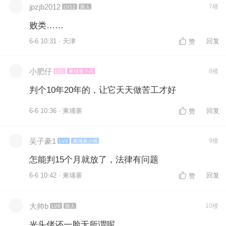
jpzjb2012
7楼
LV12
路人
败类……
6-6 10:31 · 天津
回复
赞
小肥仔
8楼
LV1
柬埔寨小兵
判个10年20年的，让它天天做苦工才好
6-6 10:36 · 柬埔寨
回复
赞
吴子豪1
9楼
LV9
柬埔寨少将
怎能判15个月就放了，法律有问题
6-6 10:42 · 柬埔寨
回复
赞
大帅b
10楼
LV6
路人
光头佬还一脸无所谓呢