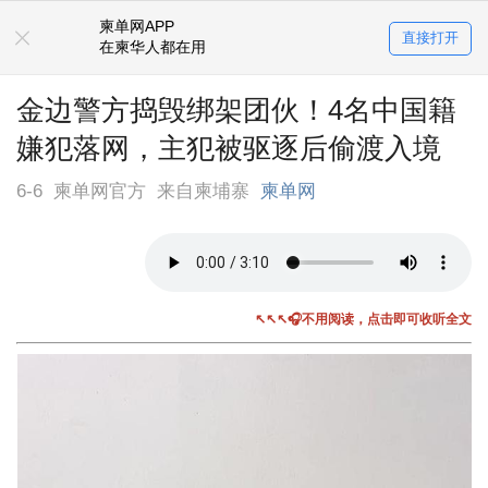
柬单网APP
直接打开
在柬华人都在用
金边警方捣毁绑架团伙！4名中国籍
嫌犯落网，主犯被驱逐后偷渡入境
6-6
柬单网官方
来自柬埔寨
柬单网
↖↖↖🎧不用阅读，点击即可收听全文