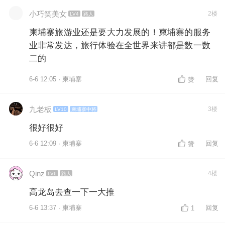
小巧笑美女
2楼
LV4
路人
柬埔寨旅游业还是要大力发展的！柬埔寨的服务
业非常发达，旅行体验在全世界来讲都是数一数
二的
6-6 12:05 · 柬埔寨
回复
赞
九老板
3楼
LV10
柬埔寨中将
很好很好
6-6 12:09 · 柬埔寨
回复
赞
Qinz
4楼
LV6
路人
高龙岛去查一下一大推
6-6 13:37 · 柬埔寨
回复
1