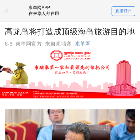
柬单网APP
直接打开
在柬华人都在用
高龙岛将打造成顶级海岛旅游目的地
6-6
柬单网官方
来自柬埔寨
柬单网