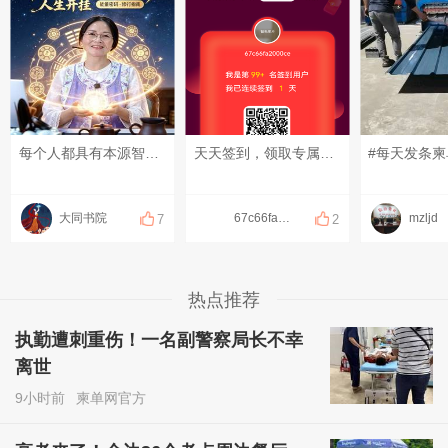
每个人都具有本源智慧，只是被无明遮住了天眼，大自然会给每个人很多考验，一旦通关，便自动可开启应该匹配给你的智慧#红尘修行 #文化传承 #开悟觉醒
天天签到，领取专属福利
#每天发条柬
大同书院
67c66fa2000ce
mzljd
7
2
热点推荐
执勤遭刺重伤！一名副警察局长不幸
离世
9小时前
柬单网官方