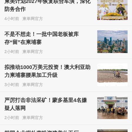
柬美计划2027年恢复联合军演，深化
防务合作
4小时前
柬单网官方
不是不想走！一批中国老板被库
存“留”在柬埔寨
2小时前
柬单网官方
拟推动1000万美元投资！澳大利亚助
力柬埔寨腰果加工升级
3小时前
柬单网官方
严厉打击非法采矿！蒙多基里4名嫌
疑人落网
2小时前
柬单网官方