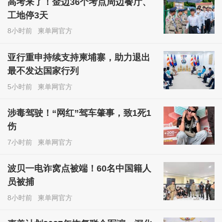
高考来了！金边36个考点周边餐厅、
工地停3天
8小时前
柬单网官方
亚行重申持续支持柬埔寨，助力退出
最不发达国家行列
5小时前
柬单网官方
涉毒驾驶！“网红”驾车肇事，致1死1
伤
7小时前
柬单网官方
波贝一电诈窝点被端！60名中国籍人
员被捕
8小时前
柬单网官方