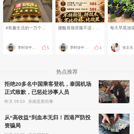
#有趣生活的一万个瞬间# #分享一下有趣的视频# #发点什么吧，万一火了呢~# 来的时候赶时间，结束的时候果断加钟！是不是像极了第一次进店的您呢？[偷笑][偷笑][偷笑]
腰酸肩颈背腿不适，可以上门做康复理疗！ 扭伤、脱臼、错位，可以上门做正骨！ 放松、疏通调理，可以上门做足疗、精油和指压按摩！ 采耳、修脚都可以上门服务啦！ 十年以上专职、专业技师！ 服务开始计时，结束下钟！ 明明白白消费，技术质量等同店内！ 地址：钻石岛凯旋门广场 预约热线：0883566234(飞机同号）
李时珍中医理疗
李时珍中医理疗
张文乐
5
4
热点推荐
拒绝20多名中国乘客登机，泰国机场
正式致歉，已惩处涉事人员
昨天 09:53
东南亚那些事
从“高收益”到血本无归！西港严防投
资骗局