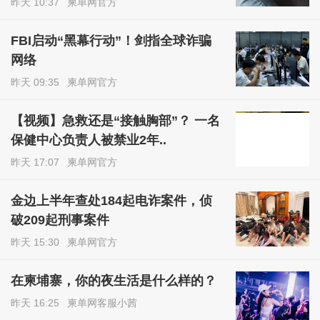
昨天 10:37
柬单网官方
FBI启动“黑幕行动”！剑指全球诈骗
网络
昨天 09:35
柬单网官方
【视频】急救还是“接触胸部”？ 一名
保健中心负责人被禁业2年..
昨天 17:07
柬单网官方
金边上半年查处184起电诈案件，侦
破209起刑事案件
昨天 15:30
柬单网官方
在柬埔寨，你的夜生活是什么样的？
昨天 16:25
柬单网客服小茜