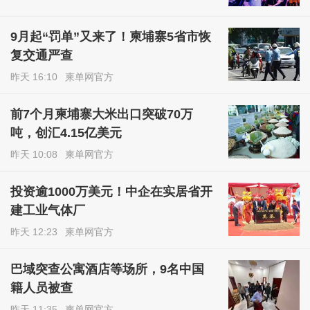
9月起“罚单”又来了！柬埔寨5省市恢
复交通严查
昨天 16:10
柬单网官方
前7个月柬埔寨大米出口突破70万
吨，创汇4.15亿美元
昨天 10:08
柬单网官方
投资逾1000万美元！中企在实居省开
建工业气体厂
昨天 12:23
柬单网官方
巴域突查公寓酒店等场所，9名中国
籍人员被查
昨天 11:35
柬单网官方