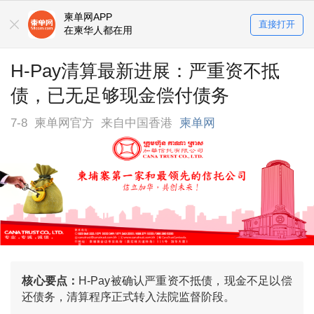
柬单网APP
直接打开
在柬华人都在用
H-Pay清算最新进展：严重资不抵
债，已无足够现金偿付债务
7-8
柬单网官方
来自中国香港
柬单网
核心要点：
H-Pay被确认严重资不抵债，现金不足以偿
还债务，清算程序正式转入法院监督阶段。