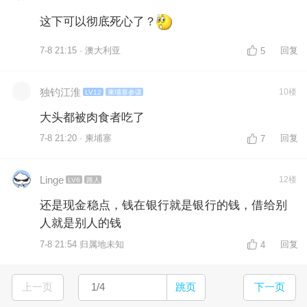
这下可以彻底死心了？
7-8 21:15 · 澳大利亚
回复
5
独钓江淮
10楼
LV12
柬埔寨参谋
大头都被肉食者吃了
7-8 21:20 · 柬埔寨
回复
7
Linge
12楼
LV6
路人
还是现金稳点，钱在银行就是银行的钱，借给别
人就是别人的钱
7-8 21:54 归属地未知
回复
4
上一页
跳页
下一页