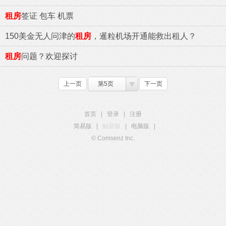
租房
签证 包车 机票
150美金无人问津的
租房
，暹粒机场开通能救出租人？
租房
问题？欢迎探讨
上一页
第5页
下一页
首页
|
登录
|
注册
简易版
|
触屏版
|
电脑版
|
© Comsenz Inc.