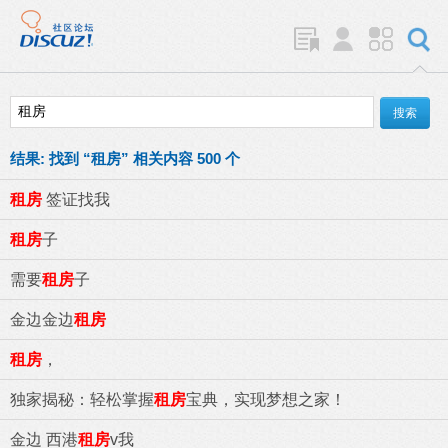
结果:
找到 “
租房
” 相关内容 500 个
租房
签证找我
租房
子
需要
租房
子
金边金边
租房
租房
，
独家揭秘：轻松掌握
租房
宝典，实现梦想之家！
金边 西港
租房
v我