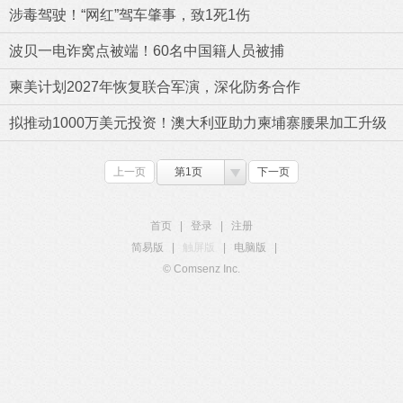
涉毒驾驶！“网红”驾车肇事，致1死1伤
波贝一电诈窝点被端！60名中国籍人员被捕
柬美计划2027年恢复联合军演，深化防务合作
拟推动1000万美元投资！澳大利亚助力柬埔寨腰果加工升级
上一页
第1页
下一页
首页
|
登录
|
注册
简易版
|
触屏版
|
电脑版
|
© Comsenz Inc.