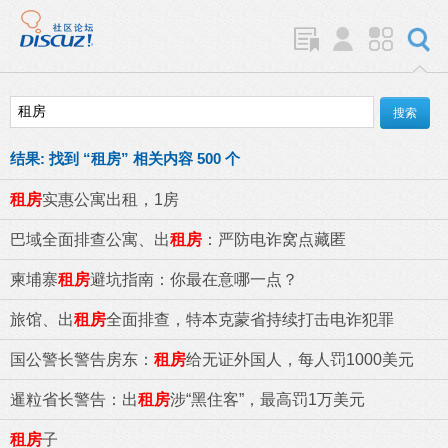
结果:
找到 “
租房
” 相关内容 500 个
租房
实惠公寓出租，1房
巴域全面排查公寓、出
租房
：严防电诈窝点藏匿
柬埔寨
租房
避坑指南：你最在意哪一点？
旅馆、出
租房
全面排查，特本克蒙省持续打击电诈犯罪
国公警长警告房东：
租房
给无证外国人，每人罚1000美元
暹粒省长警告：出
租房
涉“黑住客”，最高罚1万美元
租房
子