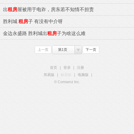
出
租房
屋被用于电诈，房东若不知情不担责
胜利城
租房
子 有没有中介呀
金边永盛路 胜利城出
租房
子为啥这么难
上一页
第1页
下一页
首页
|
登录
|
注册
简易版
|
触屏版
|
电脑版
|
© Comsenz Inc.