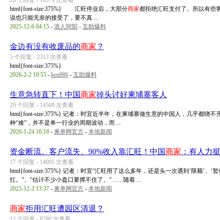
20 个回复 - 10579 次查看
html{font-size:375%} 汇旺停业后，大部分
商家
都拒绝汇旺支付了。所以有些
说也只能无奈的接受了，要不真 ...
2025-12-6 04:15
-
浪人阿阳
-
互助爆料
金边有没有收废品的
商家
？
5 个回复 - 2313 次查看
html{font-size:375%}
2026-2-2 10:55
-
ken886
-
互助爆料
生意急转直下！中国
商家
掉头讨好柬埔寨客人
29 个回复 - 14509 次查看
html{font-size:375%} 记者：时宜近半年，在柬埔寨做生意的中国人，
种“难”，并不是单一行业的周期波动，而 ...
2026-1-24 16:18
-
柬单网官方
-
本地新闻
资金断流、客户流失、90%收入靠汇旺！中国
商家
：有人力
17 个回复 - 14091 次查看
html{font-size:375%} 记者：时宜“汇旺用了这么多年，还是头一次遇到‘限
扛。”、“估计不少小盘口要撑不住了。”……随着 ...
2025-12-2 13:37
-
柬单网官方
-
本地新闻
商家
拒用汇旺遭园区清退？
12 个回复 - 8780 次查看