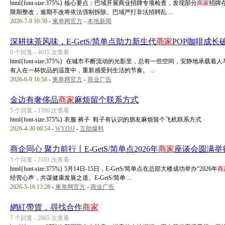
html{font-size:375%} 核心要点：巴域开展商业招牌专项检查，发现部分
商家
招牌
限期整改，逾期不改将依法强制拆除。巴域严打非法招聘乱 ...
2026-7-9 10:59
-
柬单网官方
-
本地新闻
深耕抹茶风味，E-GetS/简单点助力新生代
商家
POP咖啡成长
0 个回复 - 4015 次查看
html{font-size:375%} 在城市不断流动的光影里，总有一些空间，安静
有人在一杯饮品的温度中，重新感受到生活的节奏。 ...
2026-6-9 16:58
-
柬单网官方
-
商业广告
金边有奢侈品
商家
麻烦留个联系方式
5 个回复 - 1390 次查看
html{font-size:375%} 衣服 裤子 鞋子有认识的朋友麻烦留个飞机联系方式
2026-4-30 00:54
-
WYDJJ
-
互助爆料
商企同心 聚力前行丨E-GetS/简单点2026年
商家
座谈会圆满举
3 个回复 - 3101 次查看
html{font-size:375%} 5月14日-15日，E-GetS/简单点在总部大楼成功举办“2026年
商
经营心声，共谋健康发展之道。E-GetS/简单 ...
2026-5-16 13:28
-
柬单网官方
-
商业广告
網紅帶貨，尋找合作
商家
7 个回复 - 2865 次查看