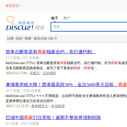
返回首页
帖子
用户
结果:
找到 “
商家
” 相关内容 500 个
简单点断签原有
商家
独家合约，实行邀约制。
12 个回复 - 871 次查看
html{font-size:375%} 简单点断签原有
商家
独家合约，实行邀约制。作为
商家
实感
业务员勤勤恳恳跑来跑去，就为了签下更多的
商家
，
商家
也 ...
2026-8-4 17:08
-
沃喔沃
-
互助爆料
柬埔寨房租大降！西港最高跌50%，金边5000美元店租，
商
16 个回复 - 7059 次查看
html{font-size:375%} ↖↖↖不用阅读，点击即可收听全文柬埔寨房价进入
是柬单网记者近日在采访过程中 ...
2026-7-22 13:59
-
柬单网官方
-
本地新闻
巴域中国
商家
们注意啦！逾期不整改将强制拆除
8 个回复 - 6531 次查看