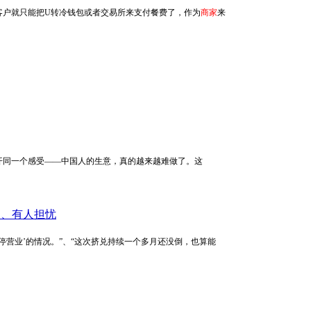
客户就只能把U转冷钱包或者交易所来支付餐费了，作为
商家
来
几乎都绕不开同一个感受——中国人的生意，真的越来越难做了。这
挺、有人担忧
额’、‘暂停营业’的情况。”、“这次挤兑持续一个多月还没倒，也算能