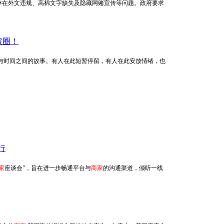
存在外文违规、高棉文字缺失及隐藏网赌宣传等问题。政府要求
破圈！
地承载着人与时间之间的故事。有人在此短暂停留，有人在此安放情绪，也
行
家
座谈会”，旨在进一步畅通平台与
商家
的沟通渠道，倾听一线