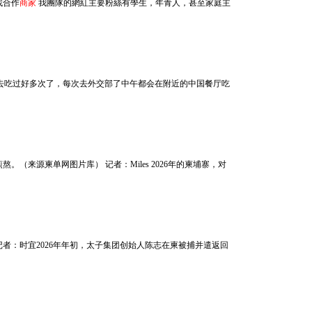
尋找合作
商家
我團隊的網紅主要粉絲有學生，年青人，甚至家庭主
款，而且我也去吃过好多次了，每次去外交部了中午都会在附近的中国餐厅吃
熬。（来源柬单网图片库） 记者：Miles 2026年的柬埔寨，对
记者摄）记者：时宜2026年年初，太子集团创始人陈志在柬被捕并遣返回