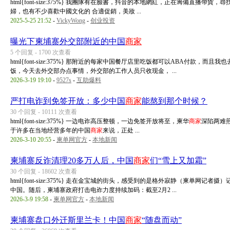
html{font-size:375%} 我團隊有在臉書，抖音的本地網紅，正在籌備直播帶貨，
婦，也有不少喜歡中國文化的 合適促銷，美妝 ...
2025-5-25 21:52
-
VickyWong
-
创业投资
曝光下柬埔寨外交部附近的中国
商家
5 个回复 - 1700 次查看
html{font-size:375%} 那附近的每家中国餐厅店里吃饭都可以ABA付
饭，今天去外交部办点事情，外交部的工作人员只收现金， ...
2026-3-19 19:10
-
9527s
-
互助爆料
严打电诈到免签开放：多少中国
商家
能熬到那个时候？
30 个回复 - 10111 次查看
html{font-size:375%} 一边电诈高压整顿，一边免签开放将至，柬华
商家
深陷两难煎
于许多在当地经营多年的中国
商家
来说，正处 ...
2026-3-10 20:55
-
柬单网官方
-
本地新闻
柬埔寨反诈清理20多万人后，中国
商家
们“雪上又加霜”
30 个回复 - 18602 次查看
html{font-size:375%} 走在金宝城的街头，感受到的是格外寂静（柬单网
中国。随后，柬埔寨政府打击电诈力度持续加码：截至2月2 ...
2026-3-9 19:58
-
柬单网官方
-
本地新闻
柬埔寨盘口外迁斯里兰卡！中国
商家
“随盘而动”