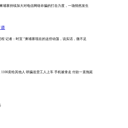
：小米 随着柬埔寨持续加大对电信网络诈骗的打击力度，一场悄然发生
足道
参与者的过程 记者：时宜 “柬埔寨现在的这些动荡，说实话，微不足
 1100卖给其他人 哄骗送货工人上车 手机被拿走 付款一直拖延
县