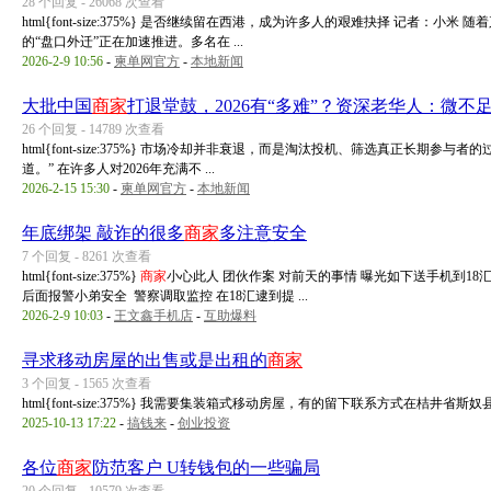
28 个回复 - 26068 次查看
html{font-size:375%} 是否继续留在西港，成为许多人的艰难抉择 记者
的“盘口外迁”正在加速推进。多名在 ...
2026-2-9 10:56
-
柬单网官方
-
本地新闻
大批中国
商家
打退堂鼓，2026有“多难”？资深老华人：微不
26 个回复 - 14789 次查看
html{font-size:375%} 市场冷却并非衰退，而是淘汰投机、筛选真正长期
道。” 在许多人对2026年充满不 ...
2026-2-15 15:30
-
柬单网官方
-
本地新闻
年底绑架 敲诈的很多
商家
多注意安全
7 个回复 - 8261 次查看
html{font-size:375%}
商家
小心此人 团伙作案 对前天的事情 曝光如下送手机到18汇
后面报警小弟安全 警察调取监控 在18汇逮到提 ...
2026-2-9 10:03
-
王文鑫手机店
-
互助爆料
寻求移动房屋的出售或是出租的
商家
3 个回复 - 1565 次查看
html{font-size:375%} 我需要集装箱式移动房屋，有的留下联系方式在桔井省斯奴
2025-10-13 17:22
-
搞钱来
-
创业投资
各位
商家
防范客户 U转钱包的一些骗局