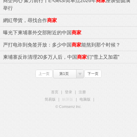
商企同心 聚力前行丨E-GetS/简单点2026年
商家
座谈会圆满
举行
網紅帶貨，尋找合作
商家
曝光下柬埔寨外交部附近的中国
商家
严打电诈到免签开放：多少中国
商家
能熬到那个时候？
柬埔寨反诈清理20多万人后，中国
商家
们“雪上又加霜”
上一页
第1页
下一页
首页
|
登录
|
注册
简易版
|
触屏版
|
电脑版
|
© Comsenz Inc.