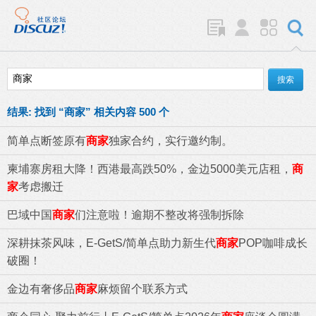
结果:
找到 “
商家
” 相关内容 500 个
简单点断签原有
商家
独家合约，实行邀约制。
柬埔寨房租大降！西港最高跌50%，金边5000美元店租，
商
家
考虑搬迁
巴域中国
商家
们注意啦！逾期不整改将强制拆除
深耕抹茶风味，E-GetS/简单点助力新生代
商家
POP咖啡成长
破圈！
金边有奢侈品
商家
麻烦留个联系方式