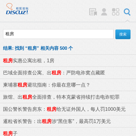
结果:
找到 “
租房
” 相关内容 500 个
租房
实惠公寓出租，1房
巴域全面排查公寓、出
租房
：严防电诈窝点藏匿
柬埔寨
租房
避坑指南：你最在意哪一点？
旅馆、出
租房
全面排查，特本克蒙省持续打击电诈犯罪
国公警长警告房东：
租房
给无证外国人，每人罚1000美元
暹粒省长警告：出
租房
涉“黑住客”，最高罚1万美元
租房
子