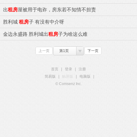
出
租房
屋被用于电诈，房东若不知情不担责
胜利城
租房
子 有没有中介呀
金边永盛路 胜利城出
租房
子为啥这么难
上一页
第1页
下一页
首页
|
登录
|
注册
简易版
|
触屏版
|
电脑版
|
© Comsenz Inc.