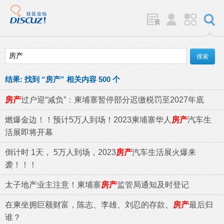
结果:
找到 “
房产
” 相关内容 500 个
房产
过户迎“减负”：柬埔寨暂停部分迟缴税罚至2027年底
燃爆金边！！预计5万人到场！2023柬埔寨华人
房产
汽车生
活展即将开幕
倒计时 1天， 5万人到场，2023
房产
汽车生活展火爆来
袭！！！
太子地产业主注意！柬埔寨
房产
监管局通知及时登记
在柬坐拥巨额财富，陈志、李雄、刘忍的存款、
房产
最后归
谁？