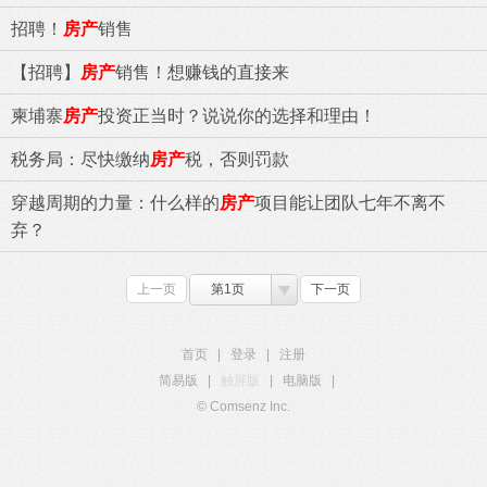
招聘！
房产
销售
【招聘】
房产
销售！想赚钱的直接来
柬埔寨
房产
投资正当时？说说你的选择和理由！
税务局：尽快缴纳
房产
税，否则罚款
穿越周期的力量：什么样的
房产
项目能让团队七年不离不
弃？
上一页
第1页
下一页
首页
|
登录
|
注册
简易版
|
触屏版
|
电脑版
|
© Comsenz Inc.