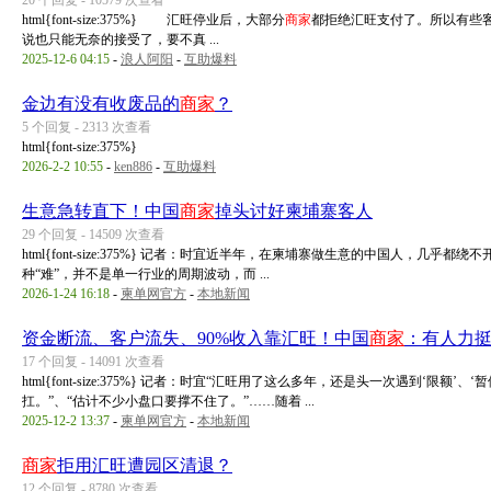
20 个回复 - 10579 次查看
html{font-size:375%} 汇旺停业后，大部分
商家
都拒绝汇旺支付了。所以有些
说也只能无奈的接受了，要不真 ...
2025-12-6 04:15
-
浪人阿阳
-
互助爆料
金边有没有收废品的
商家
？
5 个回复 - 2313 次查看
html{font-size:375%}
2026-2-2 10:55
-
ken886
-
互助爆料
生意急转直下！中国
商家
掉头讨好柬埔寨客人
29 个回复 - 14509 次查看
html{font-size:375%} 记者：时宜近半年，在柬埔寨做生意的中国人，
种“难”，并不是单一行业的周期波动，而 ...
2026-1-24 16:18
-
柬单网官方
-
本地新闻
资金断流、客户流失、90%收入靠汇旺！中国
商家
：有人力
17 个回复 - 14091 次查看
html{font-size:375%} 记者：时宜“汇旺用了这么多年，还是头一次遇到‘限
扛。”、“估计不少小盘口要撑不住了。”……随着 ...
2025-12-2 13:37
-
柬单网官方
-
本地新闻
商家
拒用汇旺遭园区清退？
12 个回复 - 8780 次查看