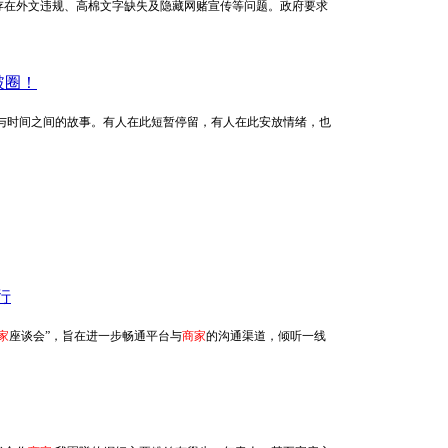
存在外文违规、高棉文字缺失及隐藏网赌宣传等问题。政府要求
破圈！
地承载着人与时间之间的故事。有人在此短暂停留，有人在此安放情绪，也
行
家
座谈会”，旨在进一步畅通平台与
商家
的沟通渠道，倾听一线