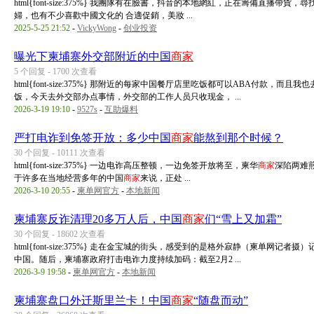
html{font-size:375%} 我團隊有在臉書，抖音的本地網紅，正在籌備直播帶貨，
婦，也有不少喜歡中國文化的 合適促銷，美妝 ...
2025-5-25 21:52
-
VickyWong
-
创业投资
曝光下柬埔寨外交部附近的中国
商家
5 个回复 - 1700 次查看
html{font-size:375%} 那附近的每家中国餐厅店里吃饭都可以ABA付
饭，今天去外交部办点事情，外交部的工作人员只收现金， ...
2026-3-19 19:10
-
9527s
-
互助爆料
严打电诈到免签开放：多少中国
商家
能熬到那个时候？
30 个回复 - 10111 次查看
html{font-size:375%} 一边电诈高压整顿，一边免签开放将至，柬华
商家
深陷两难煎
于许多在当地经营多年的中国
商家
来说，正处 ...
2026-3-10 20:55
-
柬单网官方
-
本地新闻
柬埔寨反诈清理20多万人后，中国
商家
们“雪上又加霜”
30 个回复 - 18602 次查看
html{font-size:375%} 走在金宝城的街头，感受到的是格外寂静（柬单网
中国。随后，柬埔寨政府打击电诈力度持续加码：截至2月2 ...
2026-3-9 19:58
-
柬单网官方
-
本地新闻
柬埔寨盘口外迁斯里兰卡！中国
商家
“随盘而动”