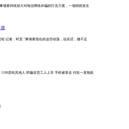
：小米 随着柬埔寨持续加大对电信网络诈骗的打击力度，一场悄然发生
足道
参与者的过程 记者：时宜 “柬埔寨现在的这些动荡，说实话，微不足
 1100卖给其他人 哄骗送货工人上车 手机被拿走 付款一直拖延
县