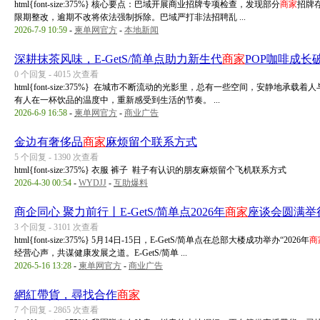
html{font-size:375%} 核心要点：巴域开展商业招牌专项检查，发现部分
商家
招牌
限期整改，逾期不改将依法强制拆除。巴域严打非法招聘乱 ...
2026-7-9 10:59
-
柬单网官方
-
本地新闻
深耕抹茶风味，E-GetS/简单点助力新生代
商家
POP咖啡成长
0 个回复 - 4015 次查看
html{font-size:375%} 在城市不断流动的光影里，总有一些空间，安静
有人在一杯饮品的温度中，重新感受到生活的节奏。 ...
2026-6-9 16:58
-
柬单网官方
-
商业广告
金边有奢侈品
商家
麻烦留个联系方式
5 个回复 - 1390 次查看
html{font-size:375%} 衣服 裤子 鞋子有认识的朋友麻烦留个飞机联系方式
2026-4-30 00:54
-
WYDJJ
-
互助爆料
商企同心 聚力前行丨E-GetS/简单点2026年
商家
座谈会圆满举
3 个回复 - 3101 次查看
html{font-size:375%} 5月14日-15日，E-GetS/简单点在总部大楼成功举办“2026年
商
经营心声，共谋健康发展之道。E-GetS/简单 ...
2026-5-16 13:28
-
柬单网官方
-
商业广告
網紅帶貨，尋找合作
商家
7 个回复 - 2865 次查看