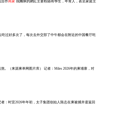
尋找合作
商家
我團隊的網紅主要粉絲有學生，年青人，甚至家庭主
款，而且我也去吃过好多次了，每次去外交部了中午都会在附近的中国餐厅吃
熬。（来源柬单网图片库） 记者：Miles 2026年的柬埔寨，对
记者摄）记者：时宜2026年年初，太子集团创始人陈志在柬被捕并遣返回