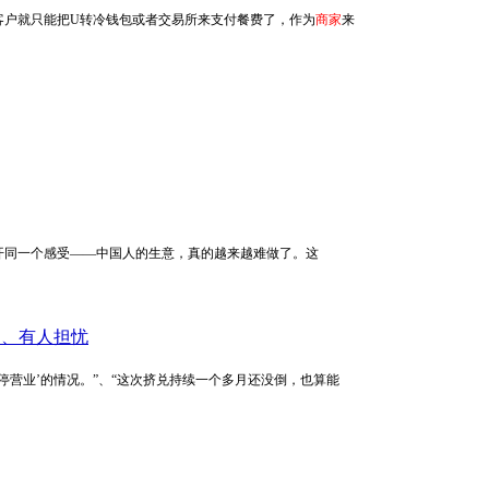
客户就只能把U转冷钱包或者交易所来支付餐费了，作为
商家
来
几乎都绕不开同一个感受——中国人的生意，真的越来越难做了。这
挺、有人担忧
额’、‘暂停营业’的情况。”、“这次挤兑持续一个多月还没倒，也算能