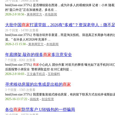
28 个回复 - 26068 次查看
html{font-size:375%} 是否继续留在西港，成为许多人的艰难抉择 记者
的“盘口外迁”正在加速推进。多名在 ...
2026-2-9 10:56
-
柬单网官方
-
本地新闻
大批中国
商家
打退堂鼓，2026有“多难”？资深老华人：微不
26 个回复 - 14789 次查看
html{font-size:375%} 市场冷却并非衰退，而是淘汰投机、筛选真正长期
道。” 在许多人对2026年充满不 ...
2026-2-15 15:30
-
柬单网官方
-
本地新闻
年底绑架 敲诈的很多
商家
多注意安全
7 个回复 - 8261 次查看
html{font-size:375%}
商家
小心此人 团伙作案 对前天的事情 曝光如下送手机到18汇
后面报警小弟安全 警察调取监控 在18汇逮到提 ...
2026-2-9 10:03
-
王文鑫手机店
-
互助爆料
寻求移动房屋的出售或是出租的
商家
3 个回复 - 1565 次查看
html{font-size:375%} 我需要集装箱式移动房屋，有的留下联系方式在桔井省斯奴
2025-10-13 17:22
-
搞钱来
-
创业投资
各位
商家
防范客户 U转钱包的一些骗局