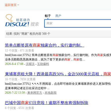
返回首页
帖子
用户
结果:
找到 “
商家
” 相关内容 500 个
简单点断签原有
商家
独家合约，实行邀约制。
12 个回复 - 871 次查看
html{font-size:375%} 简单点断签原有
商家
独家合约，实行邀约制。作为
商家
实感
业务员勤勤恳恳跑来跑去，就为了签下更多的
商家
，
商家
也 ...
2026-8-4 17:08
-
沃喔沃
-
互助爆料
柬埔寨房租大降！西港最高跌50%，金边5000美元店租，
商
16 个回复 - 7059 次查看
html{font-size:375%} ↖↖↖不用阅读，点击即可收听全文柬埔寨房价进入
是柬单网记者近日在采访过程中 ...
2026-7-22 13:59
-
柬单网官方
-
本地新闻
巴域中国
商家
们注意啦！逾期不整改将强制拆除
8 个回复 - 6531 次查看