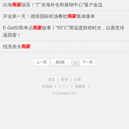
出海
商家
福音！“广东海外仓和展销中心”落户金边
开业第一天！德崇国际机场餐饮
商家
集体爆单
E-GetS/简单点
商家
故事丨“85°C”用温度烘焙时光，以善意传
递甜蜜！
找洗发水
商家
上一页
第3页
下一页
首页
|
登录
|
注册
简易版
|
触屏版
|
电脑版
|
© Comsenz Inc.