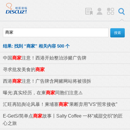
结果:
找到 “
商家
” 相关内容 500 个
中国
商家
注意！西港开始整治涉赌广告牌
寻求批发美食的
商家
西港
商家
注意！广告牌含网赌网站将被强拆
曝光:真实经历，在柬
商家
同胞们注意⚠️
汇旺再陷舆论风暴！柬埔寨
商家
“果断弃用”VS“照常接收”
E-GetS/简单点
商家
故事丨Salty Coffee 一杯“咸甜交织”的匠
心之旅