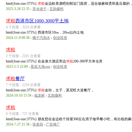
html{font-size:375%}
求租
金边欧美酒吧街附近门面房，适合做麻辣烫和臭豆腐的
2025-3-28 22:35
-
异乡游子
-
互助爆料
求租
西港市区1000-3000平土地
4 个回复 - 3224 次查看
html{font-size:375%} 西港市区10㎞，20㎞以内土地
2024-11-9 09:38
-
橘子汽泡水
-
创业投资
求租
2 个回复 - 2265 次查看
html{font-size:375%} 在金港大酒店旁边
求租
200-300平方米仓库
2025-1-5 22:09
-
星辰大海omi
-
创业投资
求租
餐厅
7 个回复 - 2216 次查看
html{font-size:375%}
求租
金街，太子，莫尼旺大道餐厅，
2024-10-10 15:59
-
福龙鲜
-
互助爆料
求租
0 个回复 - 737 次查看
html{font-size:375%} 朋友想在金边租个排屋300左右房子做早餐小吃，有出
2024-7-27 21:58
-
张老四
-
广告推广