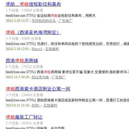
求助，
求租
借投影仪和幕布
1 个回复 - 129644 次查看
html{font-size:375%} 金边短期
求租
金投影仪和幕布，用两天
2024-3-20 13:57
-
等待轮回的石头
-
广告推广
求租
（西港蓝色海湾附近）
3 个回复 - 45969 次查看
html{font-size:375%} 兄弟们，有没有单间出租的？想找便宜点的，空房也行，感
2024-5-18 12:01
-
Marco1
-
互助爆料
西港
求租
房商铺
0 个回复 - 170522 次查看
html{font-size:375%} 西港
求租
房商铺 要求位置不偏 流量大 交通便利 面积要求50-70
2023-12-5 10:29
-
别让情为难
-
广告推广
求租
西港索卡酒店附近公寓一间
3 个回复 - 234436 次查看
html{font-size:375%} 需租西港索卡酒店或皇家利华附近公寓一间，普通打工
2023-9-11 21:10
-
刘刘~
-
互助爆料
求租
服装工厂转让
2 个回复 - 283631 次查看
html{font-size:375%} 同标题，金边范围