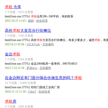
求租
仓库
5 个回复 - 1835 次查看
html{font-size:375%}
求租
仓库200--500平的，有的联系
2025-10-21 11:03
-
趙帥
-
创业投资
高价
求租
大皇宫步行街摊位
3 个回复 - 1246 次查看
html{font-size:375%} 高价
求租
大皇宫步行街摊位，有多少要多少，诚意
求租
，有
2025-8-21 02:04
-
JACKYo4c
-
互助爆料
金边
求租
1 个回复 - 1204 次查看
html{font-size:375%} 金边2004租房一套单间，0967934853
2025-7-23 21:18
-
罗超love
-
互助爆料
在金边附近有门面分隔合伙做生意的吗？
求租
14 个回复 - 23408 次查看
html{font-size:375%} 邻街门面或工业风厂房
2024-11-13 11:30
-
Chloe7
-
创业投资
求租
房
4 个回复 - 1669 次查看