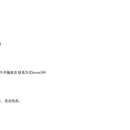
谢
 开服装店 联系方式luwen369
的居住，安全性高。