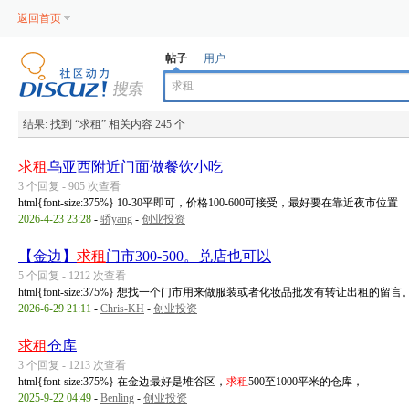
返回首页
帖子
用户
结果:
找到 “
求租
” 相关内容 245 个
求租
乌亚西附近门面做餐饮小吃
3 个回复 - 905 次查看
html{font-size:375%} 10-30平即可，价格100-600可接受，最好要在靠近夜市位置
2026-4-23 23:28
-
骄yang
-
创业投资
【金边】
求租
门市300-500。兑店也可以
5 个回复 - 1212 次查看
html{font-size:375%} 想找一个门市用来做服装或者化妆品批发有转让出租的留
2026-6-29 21:11
-
Chris-KH
-
创业投资
求租
仓库
3 个回复 - 1213 次查看
html{font-size:375%} 在金边最好是堆谷区，
求租
500至1000平米的仓库，
2025-9-22 04:49
-
Benling
-
创业投资