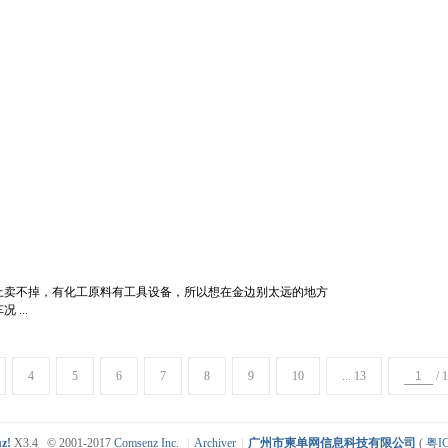
上卖不掉，有化工原料有工具设备，所以想在金边别太远的地方
...
4
5
6
7
8
9
10
... 13
/ 
z!
X3.4
© 2001-2017
Comsenz Inc.
|
Archiver
|
广州市柬单网信息科技有限公司
(
粤IC