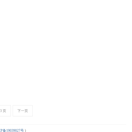
13 页
下一页
P备19039027号
)