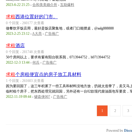
2023-6-22 21:25
-
合和美美婚介所
-
互助爆料
求租
西港位置好的门市。
0 个回复 - 260177 次查看
做餐饮开饭店用，最好是饭店聚集地，或者门口能摆桌，@aalg888888
2023-2-25 23:12
-
A大亮
-
广告推广
求租
酒店
0 个回复 - 281748 次查看
50个房间以上，要求有窗有阳台联系我，0713944752，h0713944752
2022-12-3 13:44
-
何兵
-
广告推广
求租
个房租便宜点的房子放工具材料
1 个回复 - 261603 次查看
因为要回国了，这三年积累了一些工具和材料没地方放，扔就太造孽了，卖又马
临时租个房子，把东西处理完就回国，另外还有一台02款现代柴油面包车要卖，车况 
2022-11-19 09:44
-
键盘侠007
-
广告推广
1
2
3
Powered by
Discu