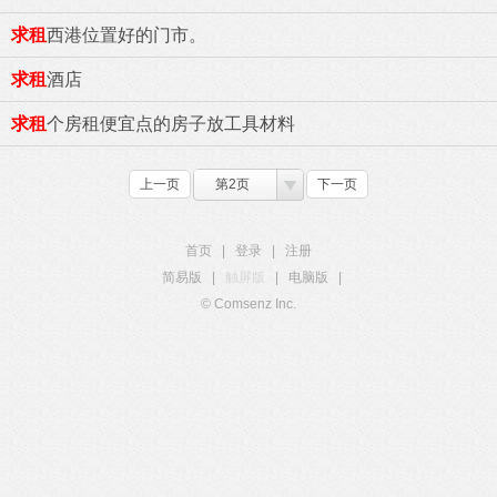
求租
西港位置好的门市。
求租
酒店
求租
个房租便宜点的房子放工具材料
上一页
第2页
下一页
首页
|
登录
|
注册
简易版
|
触屏版
|
电脑版
|
© Comsenz Inc.