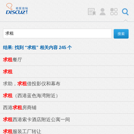
结果:
找到 “
求租
” 相关内容 245 个
求租
餐厅
求租
求助，
求租
借投影仪和幕布
求租
（西港蓝色海湾附近）
西港
求租
房商铺
求租
西港索卡酒店附近公寓一间
求租
服装工厂转让