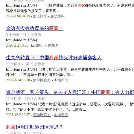
20 个回复 - 10579 次查看
html{font-size:375%} 汇旺停业后，大部分
商家
都拒绝汇旺支付了。所以有些
说也只能无奈的接受了，要不真 ...
2025-12-6 04:15
-
浪人阿阳
-
互助爆料
金边有没有收废品的
商家
？
5 个回复 - 2313 次查看
html{font-size:375%}
2026-2-2 10:55
-
ken886
-
互助爆料
生意急转直下！中国
商家
掉头讨好柬埔寨客人
29 个回复 - 14509 次查看
html{font-size:375%} 记者：时宜近半年，在柬埔寨做生意的中国人，
种“难”，并不是单一行业的周期波动，而 ...
2026-1-24 16:18
-
柬单网官方
-
本地新闻
资金断流、客户流失、90%收入靠汇旺！中国
商家
：有人力
17 个回复 - 14091 次查看
html{font-size:375%} 记者：时宜“汇旺用了这么多年，还是头一次遇到‘限
扛。”、“估计不少小盘口要撑不住了。”……随着 ...
2025-12-2 13:37
-
柬单网官方
-
本地新闻
商家
拒用汇旺遭园区清退？
12 个回复 - 8780 次查看