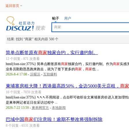
返回首页
帖子
用户
结果:
找到 “
商家
” 相关内容 500 个
简单点断签原有
商家
独家合约，实行邀约制。
12 个回复 - 871 次查看
html{font-size:375%} 简单点断签原有
商家
独家合约，实行邀约制。作为
商家
实感
业务员勤勤恳恳跑来跑去，就为了签下更多的
商家
，
商家
也 ...
2026-8-4 17:08
-
沃喔沃
-
互助爆料
柬埔寨房租大降！西港最高跌50%，金边5000美元店租，
商
16 个回复 - 7059 次查看
html{font-size:375%} ↖↖↖不用阅读，点击即可收听全文柬埔寨房价进入
是柬单网记者近日在采访过程中 ...
2026-7-22 13:59
-
柬单网官方
-
本地新闻
巴域中国
商家
们注意啦！逾期不整改将强制拆除
8 个回复 - 6531 次查看