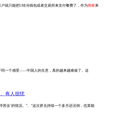
客户就只能把U转冷钱包或者交易所来支付餐费了，作为
商家
来
几乎都绕不开同一个感受——中国人的生意，真的越来越难做了。这
挺、有人担忧
额’、‘暂停营业’的情况。”、“这次挤兑持续一个多月还没倒，也算能