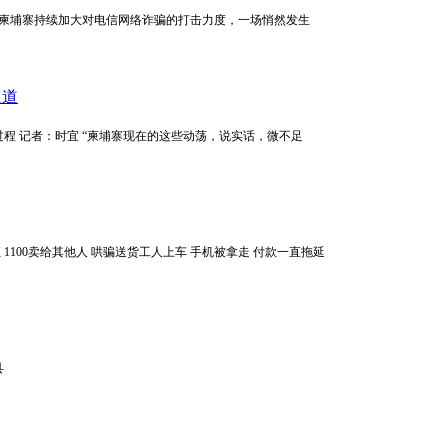
：小米 随着柬埔寨持续加大对电信网络诈骗的打击力度，一场悄然发生
足道
参与者的过程 记者：时宜 “柬埔寨现在的这些动荡，说实话，微不足
 1100卖给其他人 哄骗送货工人上车 手机被拿走 付款一直拖延
县