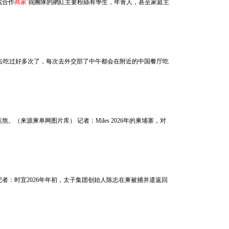
尋找合作
商家
我團隊的網紅主要粉絲有學生，年青人，甚至家庭主
款，而且我也去吃过好多次了，每次去外交部了中午都会在附近的中国餐厅吃
熬。（来源柬单网图片库） 记者：Miles 2026年的柬埔寨，对
记者摄）记者：时宜2026年年初，太子集团创始人陈志在柬被捕并遣返回