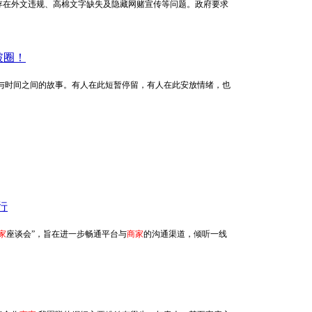
存在外文违规、高棉文字缺失及隐藏网赌宣传等问题。政府要求
破圈！
地承载着人与时间之间的故事。有人在此短暂停留，有人在此安放情绪，也
行
家
座谈会”，旨在进一步畅通平台与
商家
的沟通渠道，倾听一线