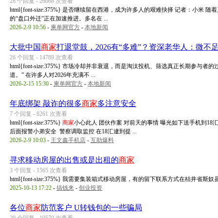
28 个回复 - 26068 次查看
html{font-size:375%} 是否继续留在西港，成为许多人的艰难抉择 记者
的“盘口外迁”正在加速推进。多名在 ...
2026-2-9 10:56
-
柬单网官方
-
本地新闻
大批中国
商家
打退堂鼓，2026有“多难”？资深老华人：微不
26 个回复 - 14789 次查看
html{font-size:375%} 市场冷却并非衰退，而是淘汰投机、筛选真正长期
道。” 在许多人对2026年充满不 ...
2026-2-15 15:30
-
柬单网官方
-
本地新闻
年底绑架 敲诈的很多
商家
多注意安全
7 个回复 - 8261 次查看
html{font-size:375%}
商家
小心此人 团伙作案 对前天的事情 曝光如下送手机到18汇
后面报警小弟安全 警察调取监控 在18汇逮到提 ...
2026-2-9 10:03
-
王文鑫手机店
-
互助爆料
寻求移动房屋的出售或是出租的
商家
3 个回复 - 1565 次查看
html{font-size:375%} 我需要集装箱式移动房屋，有的留下联系方式在桔井省斯奴
2025-10-13 17:22
-
搞钱来
-
创业投资
各位
商家
防范客户 U转钱包的一些骗局