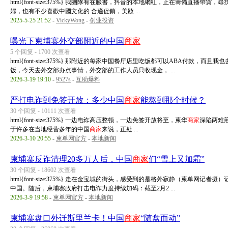
html{font-size:375%} 我團隊有在臉書，抖音的本地網紅，正在籌備直播帶貨，
婦，也有不少喜歡中國文化的 合適促銷，美妝 ...
2025-5-25 21:52
-
VickyWong
-
创业投资
曝光下柬埔寨外交部附近的中国
商家
5 个回复 - 1700 次查看
html{font-size:375%} 那附近的每家中国餐厅店里吃饭都可以ABA付
饭，今天去外交部办点事情，外交部的工作人员只收现金， ...
2026-3-19 19:10
-
9527s
-
互助爆料
严打电诈到免签开放：多少中国
商家
能熬到那个时候？
30 个回复 - 10111 次查看
html{font-size:375%} 一边电诈高压整顿，一边免签开放将至，柬华
商家
深陷两难煎
于许多在当地经营多年的中国
商家
来说，正处 ...
2026-3-10 20:55
-
柬单网官方
-
本地新闻
柬埔寨反诈清理20多万人后，中国
商家
们“雪上又加霜”
30 个回复 - 18602 次查看
html{font-size:375%} 走在金宝城的街头，感受到的是格外寂静（柬单网
中国。随后，柬埔寨政府打击电诈力度持续加码：截至2月2 ...
2026-3-9 19:58
-
柬单网官方
-
本地新闻
柬埔寨盘口外迁斯里兰卡！中国
商家
“随盘而动”