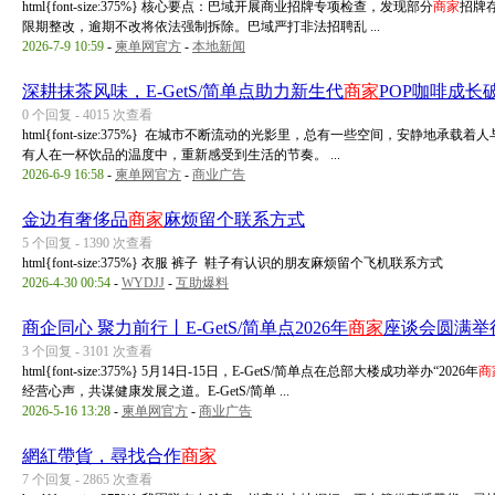
html{font-size:375%} 核心要点：巴域开展商业招牌专项检查，发现部分
商家
招牌
限期整改，逾期不改将依法强制拆除。巴域严打非法招聘乱 ...
2026-7-9 10:59
-
柬单网官方
-
本地新闻
深耕抹茶风味，E-GetS/简单点助力新生代
商家
POP咖啡成长
0 个回复 - 4015 次查看
html{font-size:375%} 在城市不断流动的光影里，总有一些空间，安静
有人在一杯饮品的温度中，重新感受到生活的节奏。 ...
2026-6-9 16:58
-
柬单网官方
-
商业广告
金边有奢侈品
商家
麻烦留个联系方式
5 个回复 - 1390 次查看
html{font-size:375%} 衣服 裤子 鞋子有认识的朋友麻烦留个飞机联系方式
2026-4-30 00:54
-
WYDJJ
-
互助爆料
商企同心 聚力前行丨E-GetS/简单点2026年
商家
座谈会圆满举
3 个回复 - 3101 次查看
html{font-size:375%} 5月14日-15日，E-GetS/简单点在总部大楼成功举办“2026年
商
经营心声，共谋健康发展之道。E-GetS/简单 ...
2026-5-16 13:28
-
柬单网官方
-
商业广告
網紅帶貨，尋找合作
商家
7 个回复 - 2865 次查看