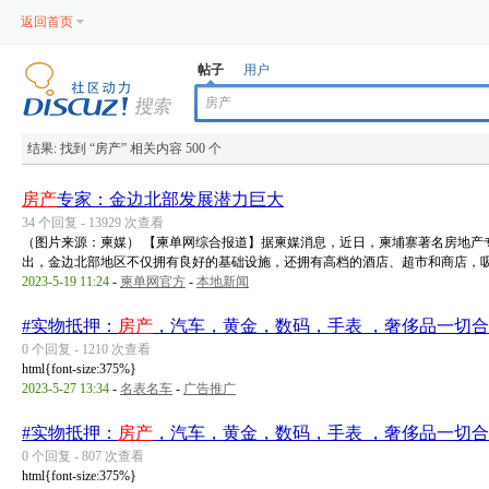
返回首页
帖子
用户
结果:
找到 “
房产
” 相关内容 500 个
房产
专家：金边北部发展潜力巨大
34 个回复 - 13929 次查看
（图片来源：柬媒） 【柬单网综合报道】据柬媒消息，近日，柬埔寨著名房地产
出，金边北部地区不仅拥有良好的基础设施，还拥有高档的酒店、超市和商店，吸 .
2023-5-19 11:24
-
柬单网官方
-
本地新闻
#实物抵押：
房产
，汽车，黄金，数码，手表 ，奢侈品一切合
0 个回复 - 1210 次查看
html{font-size:375%}
2023-5-27 13:34
-
名表名车
-
广告推广
#实物抵押：
房产
，汽车，黄金，数码，手表 ，奢侈品一切合
0 个回复 - 807 次查看
html{font-size:375%}