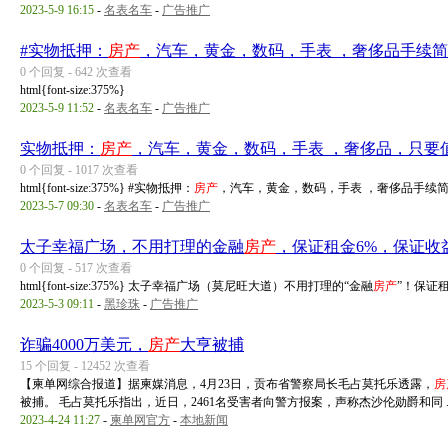
2023-5-9 16:15
-
名表名车
-
广告推广
#实物抵押：
房产
，汽车，黄金，数码，手表 ，奢侈品手续简
0 个回复 - 642 次查看
html{font-size:375%}
2023-5-9 11:52
-
名表名车
-
广告推广
实物抵押：
房产
，汽车，黄金，数码，手表 ，奢侈品，只要
0 个回复 - 1017 次查看
html{font-size:375%} #实物抵押：
房产
，汽车，黄金，数码，手表 ，奢侈品手续简
2023-5-7 09:30
-
名表名车
-
广告推广
太子幸福广场，不用打理的金融
房产
，保证租金6%，保证收
0 个回复 - 517 次查看
html{font-size:375%} 太子幸福广场（莫尼旺大道）不用打理的“金融
房产
”！保证租
2023-5-3 09:11
-
黑珍珠
-
广告推广
诈骗4000万美元，
房产
大亨被捕
15 个回复 - 12452 次查看
【柬单网综合报道】据柬媒消息，4月23日，贡布省警察局长毛占莫托乐透露，
房
被捕。 毛占莫托乐指出，近日，2461名受害者向警方报案，声称杰沙伦勋爵和同 ..
2023-4-24 11:27
-
柬单网官方
-
本地新闻