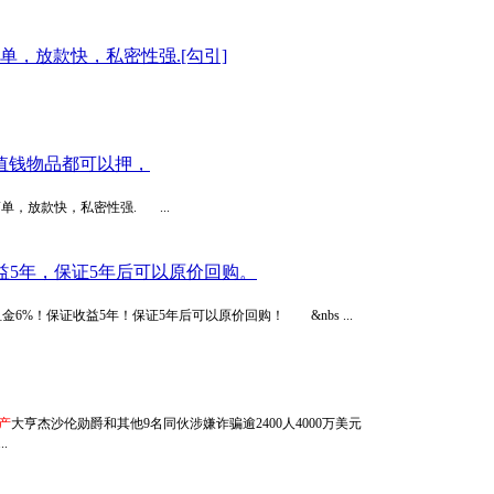
单，放款快，私密性强.[勾引]
值钱物品都可以押，
单，放款快，私密性强. ...
益5年，保证5年后可以原价回购。
金6%！保证收益5年！保证5年后可以原价回购！ &nbs ...
产
大亨杰沙伦勋爵和其他9名同伙涉嫌诈骗逾2400人4000万美元
.