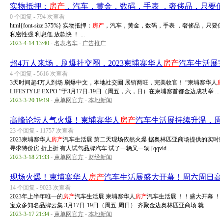
实物抵押：
房产
，汽车，黄金，数码，手表 ，奢侈品，只要
0 个回复 - 794 次查看
html{font-size:375%} 实物抵押：
房产
，汽车，黄金，数码，手表 ，奢侈品，只
私密性强.利息低.放款快 ！ ...
2023-4-14 13:40
-
名表名车
-
广告推广
超4万人来场，刷爆社交圈，2023柬埔寨华人
房产
汽车生活展
4 个回复 - 5616 次查看
3天时间超4万人到场 刷爆中文，本地社交圈 展销两旺，完美收官！ “柬埔寨华人
LIFESTYLE EXPO ”于3月17日-19日（周五，六，日）在柬埔寨首都金边成功举 ...
2023-3-20 19:19
-
柬单网官方
-
本地新闻
高峰论坛人气火爆！柬埔寨华人
房产
汽车生活展持续升温，
23 个回复 - 11757 次查看
2023柬埔寨华人
房产
汽车生活展 第二天现场依然火爆 据奥林匹亚商场提供的实时数据
寻求特价房 折上折 有人试驾品牌汽车 试了一辆又一辆 [qqvid ...
2023-3-18 21:33
-
柬单网官方
-
财经新闻
现场火爆！柬埔寨华人
房产
汽车生活展盛大开幕！周六周日
14 个回复 - 9023 次查看
2023年上半年唯一的
房产
汽车生活展 柬埔寨华人
房产
汽车生活展 ！！盛大开幕 
宝众多知名品牌云集 3月17日-19日（周五-周日） 齐聚金边奥林匹亚商场 就 ...
2023-3-17 21:34
-
柬单网官方
-
本地新闻