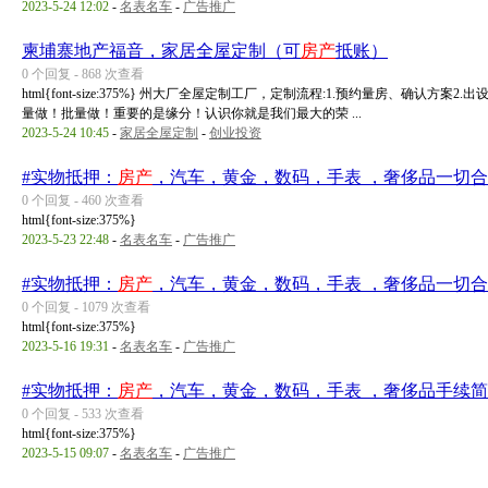
2023-5-24 12:02
-
名表名车
-
广告推广
柬埔寨地产福音，家居全屋定制（可
房产
抵账）
0 个回复 - 868 次查看
html{font-size:375%} 州大厂全屋定制工厂，定制流程:1.预约量房、确认
量做！批量做！重要的是缘分！认识你就是我们最大的荣 ...
2023-5-24 10:45
-
家居全屋定制
-
创业投资
#实物抵押：
房产
，汽车，黄金，数码，手表 ，奢侈品一切合
0 个回复 - 460 次查看
html{font-size:375%}
2023-5-23 22:48
-
名表名车
-
广告推广
#实物抵押：
房产
，汽车，黄金，数码，手表 ，奢侈品一切合
0 个回复 - 1079 次查看
html{font-size:375%}
2023-5-16 19:31
-
名表名车
-
广告推广
#实物抵押：
房产
，汽车，黄金，数码，手表 ，奢侈品手续简
0 个回复 - 533 次查看
html{font-size:375%}
2023-5-15 09:07
-
名表名车
-
广告推广