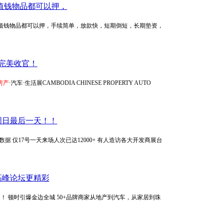
值钱物品都可以押，
要值钱物品都可以押，手续简单，放款快，短期倒短，长期垫资，
完美收官！
房产
·汽车·生活展CAMBODIA CHINESE PROPERTY AUTO
周日最后一天！！
 仅17号一天来场人次已达12000+ 有人造访各大开发商展台
高峰论坛更精彩
！！ 顿时引爆金边全城 50+品牌商家从地产到汽车，从家居到珠