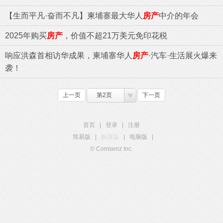
【生而平凡·奋而不凡】柬埔寨最大华人
房产
中介的年会
2025年购买
房产
，价值不超21万美元免印花税
响应洪森首相访华成果，柬埔寨华人
房产
·汽车·生活展火爆来
袭！
上一页
第2页
下一页
首页
|
登录
|
注册
简易版
|
触屏版
|
电脑版
|
© Comsenz Inc.