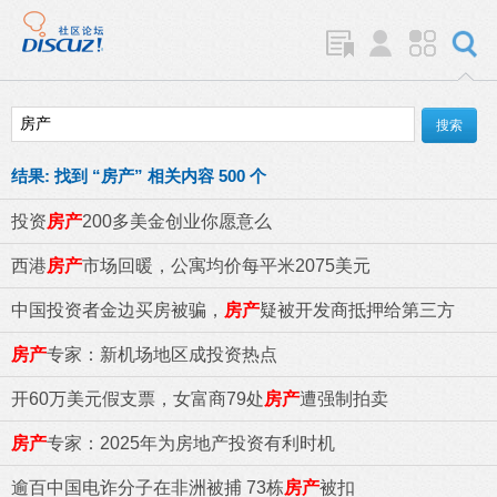
结果:
找到 “
房产
” 相关内容 500 个
投资
房产
200多美金创业你愿意么
西港
房产
市场回暖，公寓均价每平米2075美元
中国投资者金边买房被骗，
房产
疑被开发商抵押给第三方
房产
专家：新机场地区成投资热点
开60万美元假支票，女富商79处
房产
遭强制拍卖
房产
专家：2025年为房地产投资有利时机
逾百中国电诈分子在非洲被捕 73栋
房产
被扣