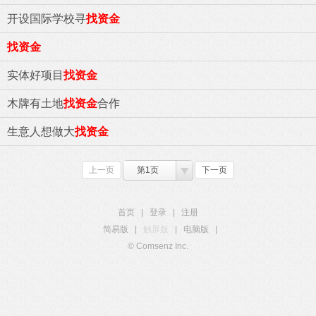
开设国际学校寻
找资金
找资金
实体好项目
找资金
木牌有土地
找资金
合作
生意人想做大
找资金
上一页
第1页
下一页
首页
|
登录
|
注册
简易版
|
触屏版
|
电脑版
|
© Comsenz Inc.