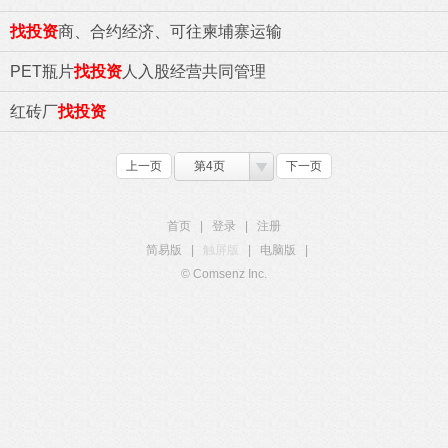
找投资
商、合约经济、可往柬埔寨运输
PET瓶片
找投资
人入股经营共同管理
红砖厂
找投资
上一页
第4页
下一页
首页
|
登录
|
注册
简易版
|
触屏版
|
电脑版
|
© Comsenz Inc.