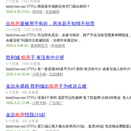
2 个回复 - 1102 次查看
html{font-size:375%} 西港菜市场附近有空门面出租吗？
2026-4-26 23:43
-
周年终
-
互助爆料
出
租房
屋被用于电诈，房东若不知情不担责
23 个回复 - 7141 次查看
html{font-size:375%} 司法部长高乐：未参与电诈，财产不在没收范围柬
会被没收”问题作出权威回应：法律并未规定&l ...
2026-4-4 08:50
-
柬单网官方
-
本地新闻
胜利城
租房
子 有没有中介呀
4 个回复 - 1046 次查看
html{font-size:375%} 有一套排屋400多平方4个房间 有没有中介 或者当地人
2026-3-19 16:44
-
小阿天哟
-
互助爆料
金边永盛路 胜利城出
租房
子为啥这么难
0 个回复 - 406 次查看
html{font-size:375%} 排屋4个房间 顶层可以吃烧烤 装了防盗网 出租400美金 有
2026-3-22 22:08
-
小阿天哟
-
广告推广
金边
租房
找我210起
0 个回复 - 202 次查看
html{font-size:375%} 星汇城公寓大量出租单间210起，套房460起 包含物业费配套设