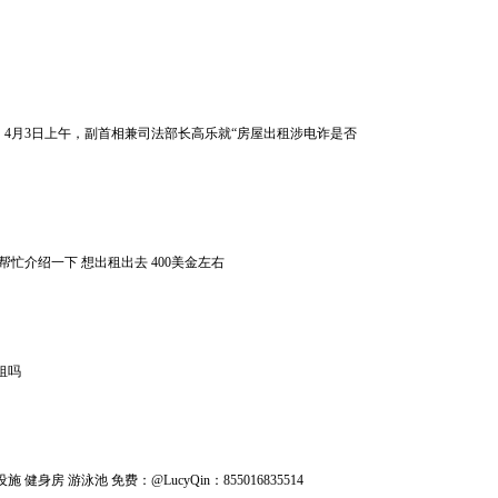
单网报道，4月3日上午，副首相兼司法部长高乐就“房屋出租涉电诈是否
的中介帮忙介绍一下 想出租出去 400美金左右
人租吗
施 健身房 游泳池 免费：@LucyQin：855016835514