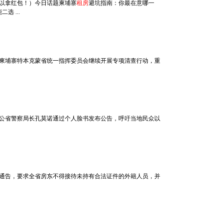
可以拿红包！）今日话题柬埔寨
租房
避坑指南：你最在意哪一
 ...
5月30日，柬埔寨特本克蒙省统一指挥委员会继续开展专项清查行动，重
国公省警察局长孔莫诺通过个人脸书发布公告，呼吁当地民众以
通过脸书发布通告，要求全省房东不得接待未持有合法证件的外籍人员，并