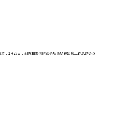
罪柬单网报道，2月23日，副首相兼国防部长狄西哈在出席工作总结会议