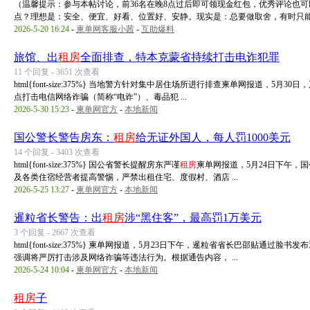
（温馨提示：参与本帖讨论，前36名在晚8点过后即可领现金红包，优秀评论也
点？理想是：安全、便宜、好看、位置好、安静。现实是：总要做取舍，有时只能二选
2026-5-20 16:24
-
柬单网客服小茜
-
互助爆料
旅馆、出
租房
全面排查，特本克蒙省持续打击电诈犯罪
11 个回复 - 3651 次查看
html{font-size:375%} 当地警方针对集中居住场所进行排查柬单网报道，
点打击电信网络诈骗（简称“电诈”）、毒品犯 ...
2026-5-30 15:23
-
柬单网官方
-
本地新闻
国公警长警告房东：
租房
给无证外国人，每人罚1000美元
14 个回复 - 3403 次查看
html{font-size:375%} 国公省警长提醒房东严谨
租房
柬单网报道，5月24日下午，
及各类住宿经营者提高警惕，严禁出租住宅、度假村、酒店 ...
2026-5-25 13:27
-
柬单网官方
-
本地新闻
暹粒省长警告：出
租房
涉“黑住客”，最高罚1万美元
3 个回复 - 2667 次查看
html{font-size:375%} 柬单网报道，5月23日下午，暹粒省省长巴邵贴
强调将严厉打击涉及网络诈骗等违法行为。根据通告内容， ...
2026-5-24 10:04
-
柬单网官方
-
本地新闻
租房
子