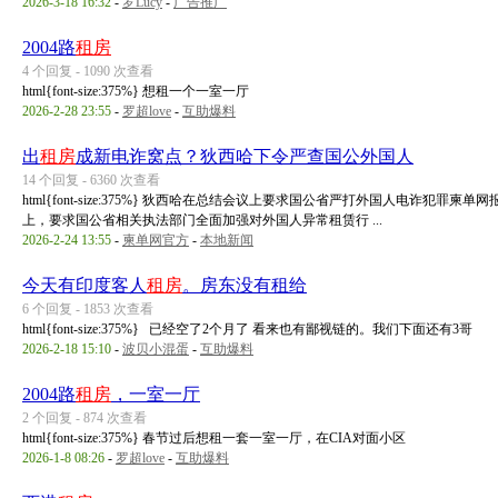
2026-3-18 16:32
-
罗Lucy
-
广告推广
2004路
租房
4 个回复 - 1090 次查看
html{font-size:375%} 想租一个一室一厅
2026-2-28 23:55
-
罗超love
-
互助爆料
出
租房
成新电诈窝点？狄西哈下令严查国公外国人
14 个回复 - 6360 次查看
html{font-size:375%} 狄西哈在总结会议上要求国公省严打外国人电诈犯
上，要求国公省相关执法部门全面加强对外国人异常租赁行 ...
2026-2-24 13:55
-
柬单网官方
-
本地新闻
今天有印度客人
租房
。房东没有租给
6 个回复 - 1853 次查看
html{font-size:375%} 已经空了2个月了 看来也有鄙视链的。我们下面还有3哥
2026-2-18 15:10
-
波贝小混蛋
-
互助爆料
2004路
租房
，一室一厅
2 个回复 - 874 次查看
html{font-size:375%} 春节过后想租一套一室一厅，在CIA对面小区
2026-1-8 08:26
-
罗超love
-
互助爆料