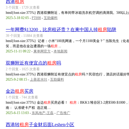
西港
租房
3 个回复 - 1729 次查看
html{font-size:375%} 西港双狮附近，有单间带冰箱洗衣机空调的滴滴我。50
2025-5-18 02:05
-
PT698
-
互助爆料
一年网费$13200，比房租还贵？在柬中国人掉
租房
陷阱
39 个回复 - 11884 次查看
html{font-size:375%} 记者：小米“100兆网速，一个月1100美金？”
笑，而是他在金边遭遇的一场
租房
...
2025-11-11 09:22
-
柬单网官方
-
本地新闻
双狮附近有便宜点的
租房
吗
2 个回复 - 1025 次查看
html{font-size:375%} 西港双狮附近有便宜点的
租房
吗？民宿也行，酒店的话最好
2025-9-2 08:15
-
上善若水01
-
互助爆料
金边
租房
买房
1 个回复 - 744 次查看
html{font-size:375%} 金边
租房
买房必看！
租房
：BKK1/堆谷区1-2房$500-$
南： 认准硬卡产权 选正规 ...
2025-6-15 13:03
-
东风地产-王磊
-
广告推广
西港转
租房
子金财后面Leshen小区