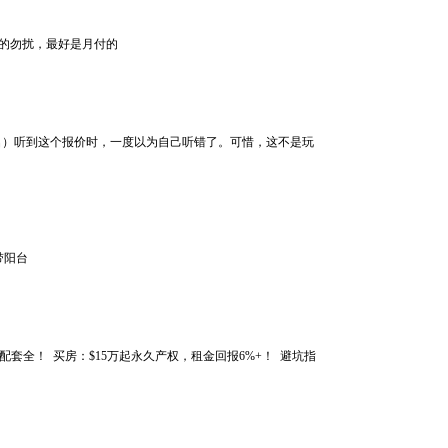
0以上的勿扰，最好是月付的
 当陈先生（化名）听到这个报价时，一度以为自己听错了。可惜，这不是玩
带阳台
1000，配套全！ 买房：$15万起永久产权，租金回报6%+！ 避坑指