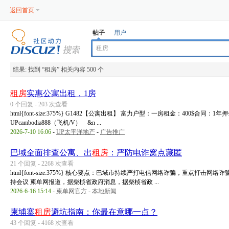
返回首页
帖子
用户
结果:
找到 “
租房
” 相关内容 500 个
租房
实惠公寓出租，1房
0 个回复 - 203 次查看
html{font-size:375%} G1482【公寓出租】 富力户型：一房租金：400$
UPcambodia888（飞机/V） &n ...
2026-7-10 16:06
-
UP太平洋地产
-
广告推广
巴域全面排查公寓、出
租房
：严防电诈窝点藏匿
21 个回复 - 2268 次查看
html{font-size:375%} 核心要点：巴域市持续严打电信网络诈骗，重点
持会议 柬单网报道，据柴桢省政府消息，据柴桢省政 ...
2026-6-16 15:14
-
柬单网官方
-
本地新闻
柬埔寨
租房
避坑指南：你最在意哪一点？
43 个回复 - 4168 次查看