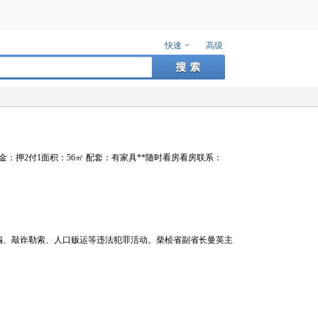
快速
高级
合同：1年押金：押2付1面积：56㎡ 配套：有家具**随时看房看房联系：
打击网络诈骗、敲诈勒索、人口贩运等违法犯罪活动。柴桢省副省长曼英主