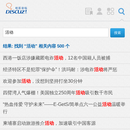
结果:
找到 “
活动
” 相关内容 500 个
西港一饭店涉嫌藏匿电诈
活动
，12名中国籍人员被捕
经济特区不是犯罪“保护伞”！洪玛耐：涉电诈
活动
将严惩
欢迎参加
活动
，没想到坚持打坐30分钟
四臂湾人气爆棚！美国独立250周年
活动
吸引数千市民
“热血传爱 守护未来”——E-GetS/简单点六一公益
活动
温暖举
行
柬埔寨启动旅游推介
活动
，加速吸引中国客源