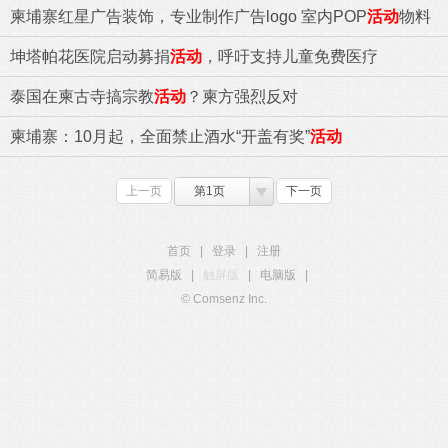
柬埔寨红星广告装饰，专业制作广告logo 室内POP
活动
物料
坤塔帕花医院启动募捐
活动
，呼吁支持儿童免费医疗
泰国在柬古寺搞宗教
活动
？柬方强烈反对
柬埔寨：10月起，全面禁止酒水“开盖有奖”
活动
上一页
第1页
下一页
首页
|
登录
|
注册
简易版
|
触屏版
|
电脑版
|
© Comsenz Inc.