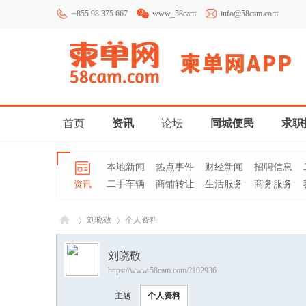
+855 98 375 667
www_58cam
info@58cam.com
首页
资讯
论坛
同城便民
求职
本地新闻
热点事件
财经新闻
招聘信息
资讯
二手车辆
商铺转让
生活服务
商务服务
刘晓敬
个人资料
刘晓敬
https://www.58cam.com/?102936
柬埔
›
›
主题
个人资料