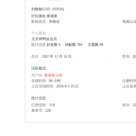
刘晓敬
(UID: 102936)
IP归属地 柬埔寨
邮箱状态
未验证
视频认
个人签名
北京烤鸭金边店
统计信息
好友数 0
|
回帖数 594
|
主题数 68
寨柬
生日
1982 年 12 月 16 日
性别
活跃概况
用户组
柬埔寨少将
在线时间
86 小时
注册时
上次活动时间
2026-8-5 10:22
上次发
统计信息
已用空间
0 B
积分
3
单网
柬单币
228