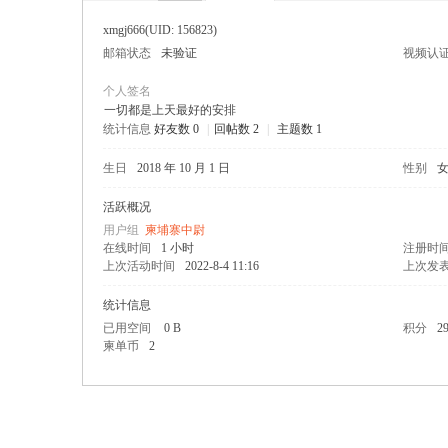
xmgj666
(UID: 156823)
邮箱状态
未验证
视频认
个人签名
一切都是上天最好的安排
统计信息
好友数 0
|
回帖数 2
|
主题数 1
寨柬
生日
2018 年 10 月 1 日
性别
活跃概况
用户组
柬埔寨中尉
在线时间
1 小时
注册时
上次活动时间
2022-8-4 11:16
上次发
统计信息
已用空间
0 B
积分
2
柬单币
2
单网