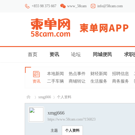
+855 98 375 667
www_58cam
info@58cam.com
首页
资讯
论坛
同城便民
求职
本地新闻
热点事件
财经新闻
招聘信息
资讯
二手车辆
商铺转让
生活服务
商务服务
xmgj666
个人资料
xmgj666
https://www.58cam.com/?156823
柬埔
›
›
主题
个人资料