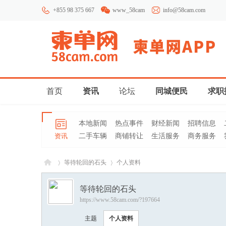
+855 98 375 667
www_58cam
info@58cam.com
首页
资讯
论坛
同城便民
求职
本地新闻
热点事件
财经新闻
招聘信息
资讯
二手车辆
商铺转让
生活服务
商务服务
等待轮回的石头
个人资料
等待轮回的石头
https://www.58cam.com/?197664
柬埔
›
›
主题
个人资料