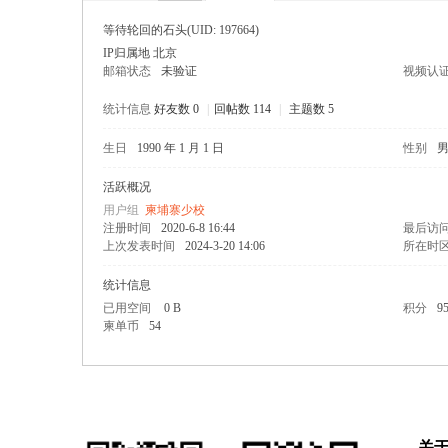
等待轮回的石头
(UID: 197664)
IP归属地 北京
邮箱状态
未验证
视频认
统计信息
好友数 0
|
回帖数 114
|
主题数 5
生日
1990 年 1 月 1 日
性别
寨柬
活跃概况
用户组
柬埔寨少校
注册时间
2020-6-8 16:44
最后访
上次发表时间
2024-3-20 14:06
所在时
统计信息
已用空间
0 B
积分
9
柬单币
54
单网
关