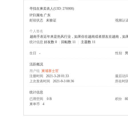
寻找在柬卖表人
(UID: 276908)
IP归属地 广东
邮箱状态
未验证
视频认
个人签名
越南手表近年来是热风行业，如果你在越南或者朋友在越南，如果你真
统计信息
好友数 0
|
回帖数 11
|
主题数 11
寨柬
生日
-
性别
活跃概况
用户组
柬埔寨士官
注册时间
2021-3-28 01:33
最后访
上次发表时间
2021-9-3 08:36
所在时
统计信息
已用空间
0 B
积分
8
单网
柬单币
4