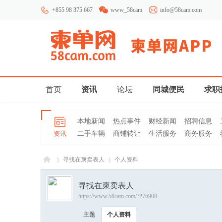
+855 98 375 667
www_58cam
info@58cam.com
首页
资讯
论坛
同城便民
求职
本地新闻
热点事件
财经新闻
招聘信息
资讯
二手车辆
商铺转让
生活服务
商务服务
寻找在柬卖表人
个人资料
寻找在柬卖表人
https://www.58cam.com/?276908
柬埔
›
›
主题
个人资料