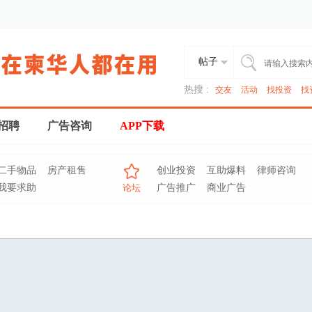
帖子
热搜 :
交友
活动
找投资
找
招聘
广告咨询
APP下载
二手物品
房产租售
创业投资
互助爆料
律师咨询
我要求助
论坛
广告推广
商业广告