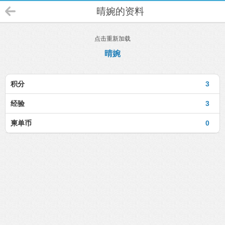
晴婉的资料
点击重新加载
晴婉
积分
3
经验
3
柬单币
0