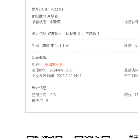
罗米c
(UID: 782231)
IP归属地 柬埔寨
邮箱状态
未验证
视频认
统计信息
好友数 0
|
回帖数 3
|
主题数 4
生日
2001 年 1 月 1 日
性别
寨柬
活跃概况
用户组
柬埔寨小兵
注册时间
2024-8-8 15:36
最后访
上次发表时间
2025-5-20 14:11
所在时
统计信息
已用空间
0 B
积分
1
柬单币
0
单网
关