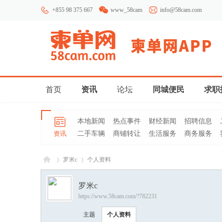
+855 98 375 667
www_58cam
info@58cam.com
首页
资讯
论坛
同城便民
求职
本地新闻
热点事件
财经新闻
招聘信息
资讯
二手车辆
商铺转让
生活服务
商务服务
罗米c
个人资料
罗米c
https://www.58cam.com/?782231
柬埔
›
›
主题
个人资料