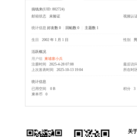
搞钱来
(UID: 802724)
邮箱状态
未验证
视频认
统计信息
好友数 0
|
回帖数 0
|
主题数 1
生日
2002 年 1 月 1 日
性别
寨柬
活跃概况
用户组
柬埔寨小兵
注册时间
2025-4-28 07:08
最后访
上次发表时间
2025-10-13 19:04
所在时
统计信息
已用空间
0 B
积分
3
柬单币
0
单网
关