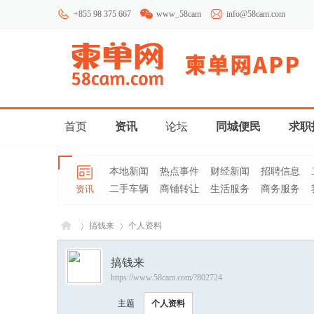
+855 98 375 667
www_58cam
info@58cam.com
首页
资讯
论坛
同城便民
求职
本地新闻
热点事件
财经新闻
招聘信息
资讯
二手车辆
商铺转让
生活服务
商务服务
搞钱来
个人资料
搞钱来
https://www.58cam.com/?802724
柬埔
›
›
主题
个人资料