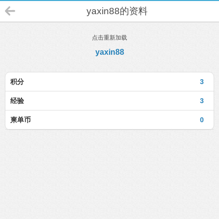
yaxin88的资料
点击重新加载
yaxin88
积分
3
经验
3
柬单币
0