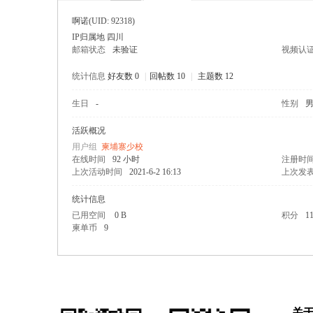
啊诺
(UID: 92318)
IP归属地 四川
邮箱状态
未验证
视频认
统计信息
好友数 0
|
回帖数 10
|
主题数 12
生日
-
性别
寨柬
活跃概况
用户组
柬埔寨少校
在线时间
92 小时
注册时
上次活动时间
2021-6-2 16:13
上次发
统计信息
已用空间
0 B
积分
1
柬单币
9
单网
关