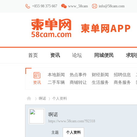
+855 98 375 667
www_58cam
info@58cam.com
首页
资讯
论坛
同城便民
求职
本地新闻
热点事件
财经新闻
招聘信息
资讯
二手车辆
商铺转让
生活服务
商务服务
啊诺
个人资料
啊诺
https://www.58cam.com/?92318
柬埔
›
›
主题
个人资料