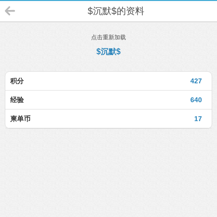
$沉默$的资料
点击重新加载
$沉默$
积分
427
经验
640
柬单币
17