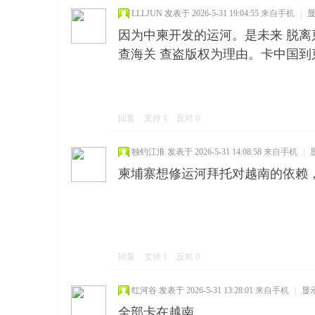
LLLJUN
发表于 2026-5-31 19:04:55
来自手机
|
因为中柬开发的运河。是未来 脱
查海关 查盗版权为理由。卡中国到
回复
支持
1
反对
0
独钓江淮
发表于 2026-5-31 14:08:58
来自手机
|
柬埔寨想修运河拜托对越南的依赖
回复
支持
1
反对
0
红河谷
发表于 2026-5-31 13:28:01
来自手机
|
显
全部卡在越南