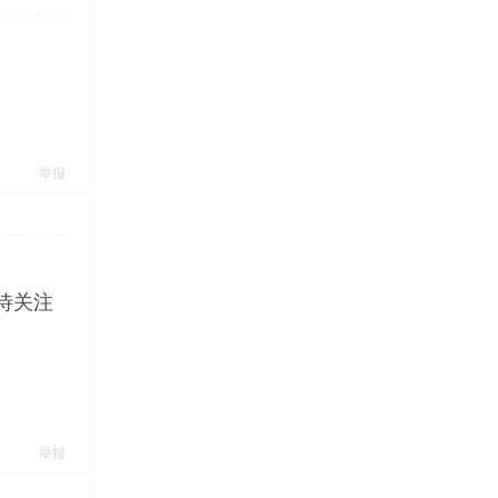
举报
待关注
举报