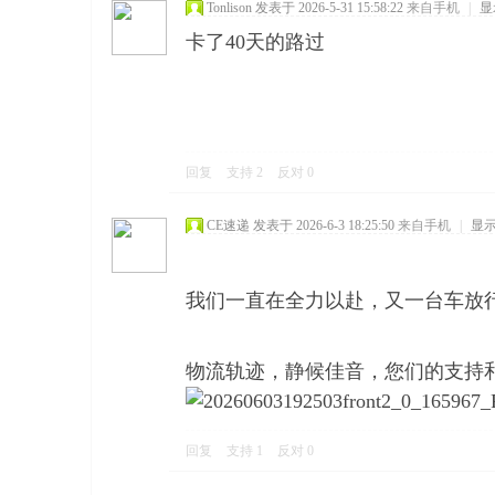
Tonlison
发表于 2026-5-31 15:58:22
来自手机
|
显
卡了40天的路过
回复
支持
2
反对
0
CE速递
发表于 2026-6-3 18:25:50
来自手机
|
显
我们一直在全力以赴，又一台车放
物流轨迹，静候佳音，您们的支持
回复
支持
1
反对
0