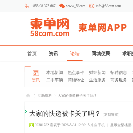
+855 98 375 667
www_58cam
info@58cam.com
首页
资讯
论坛
同城便民
求职
本地新闻
热点事件
财经新闻
招聘信息
资讯
二手车辆
商铺转让
生活服务
商务服务
互助爆料
大家的快递被卡关了吗？
大家的快递被卡关了吗？
[复制链接]
柬埔
»
›
92301782
发表于 2026-5-31 12:30:15
来自手机
|
显示全部楼层