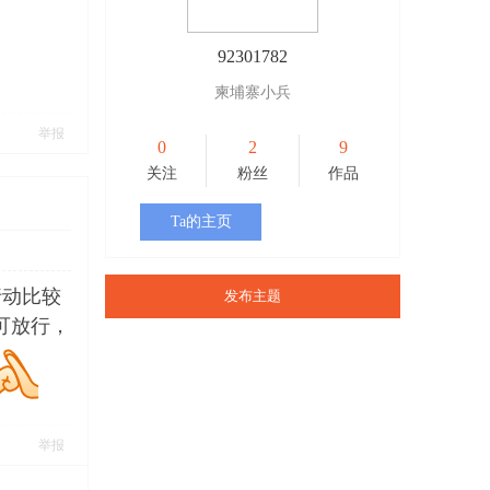
92301782
柬埔寨小兵
举报
0
2
9
关注
粉丝
作品
Ta的主页
行动比较
发布主题
可放行，
举报