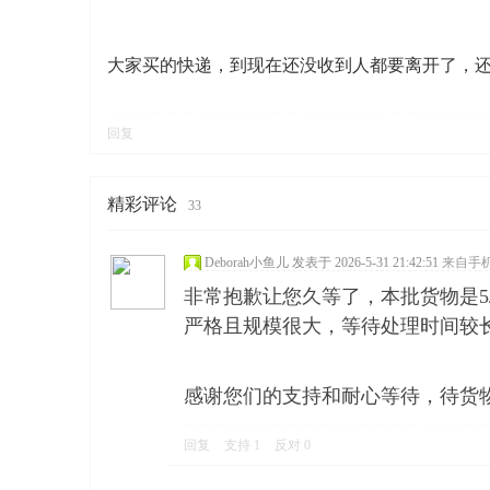
大家买的快递，到现在还没收到人都要离开了，
回复
寨柬
精彩评论
33
Deborah小鱼儿
发表于 2026-5-31 21:42:51
来自手
非常抱歉让您久等了，本批货物是5/
严格且规模很大，等待处理时间较
感谢您们的支持和耐心等待，待货
单网
回复
支持
1
反对
0