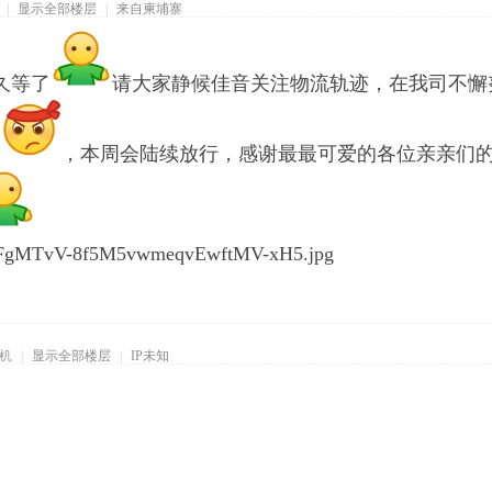
|
显示全部楼层
|
来自柬埔寨
久等了
请大家静候佳音关注物流轨迹，在我司不懈
，本周会陆续放行，感谢最最可爱的各位亲亲们
机
|
显示全部楼层
|
IP未知