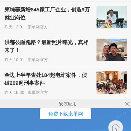
柬埔寨新增845家工厂企业，创造9万
就业岗位
昨天 13:01
柬单网官方
洪都公爵跑路？最新照片曝光，真相
来了！
昨天 10:01
柬单网官方
金边上半年查处184起电诈案件，侦
破209起刑事案件
昨天 15:30
柬单网官方
安装应用
免费下载柬单网