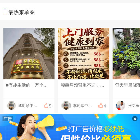
最热柬单圈
#有趣生活的一万个瞬间# #分享一下有趣的视频# #发点什么吧，万一火了呢~# 来的时候赶时间，结束的时候果断加钟！是不是像极了第一次进店的您呢？[偷笑][偷笑][偷笑]
腰酸肩颈背腿不适，可以上门做康复理疗！ 扭伤、脱臼、错位，可以上门做正骨！ 放松、疏通调理，可以上门做足疗、精油和指压按摩！ 采耳、修脚都可以上门服务啦！ 十年以上专职、专业技师！ 服务开始计时，结束下钟！ 明明白白消费，技术质量等同店内！ 地址：钻石岛凯旋门广场 预约热线：0883566234(飞机同号）
李时珍中医理疗
李时珍中医理疗
张文乐
5
4