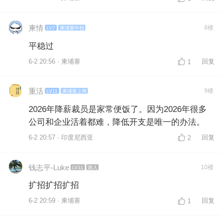
柬情
8楼
LV7
柬埔寨中校
平稳过
6-2 20:56 · 柬埔寨
回复
1
重活
9楼
LV11
柬埔寨上将
2026年降薪裁员是家常便饭了。因为2026年很多
公司和企业活着都难，降低开支是唯一的办法。
6-2 20:57 · 印度尼西亚
回复
2
钱志平-Luke
10楼
LV11
路人
扩招扩招扩招
6-2 20:59 · 柬埔寨
回复
1