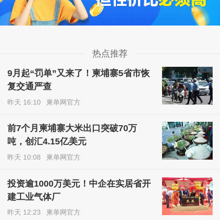
热点推荐
9月起“罚单”又来了！柬埔寨5省市恢
复交通严查
昨天 16:10
柬单网官方
前7个月柬埔寨大米出口突破70万
吨，创汇4.15亿美元
昨天 10:08
柬单网官方
投资逾1000万美元！中企在实居省开
建工业气体厂
昨天 12:23
柬单网官方