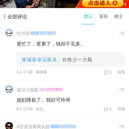
默认
最新
楼主
全部评论
红河谷
2楼
LV11
柬埔寨上将
更忙了，更累了，钱却不见多。
柬埔寨幸运家具
：价格少一大截
6-2 17:40 · 柬埔寨
回复
2
波贝小混蛋
3楼
LV8
柬埔寨上校
媳妇降薪了。我好可怜呀
6-2 17:50 · 河北
回复
2
A甘蔗没有两头甜
4楼
LV12
柬埔寨参谋