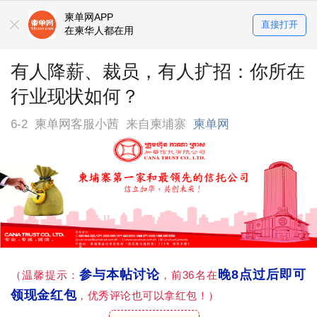
柬单网APP
直接打开
在柬华人都在用
有人降薪、裁员，有人扩招：你所在
行业现状如何？
6-2
柬单网客服小茜
来自柬埔寨
柬单网
参与本帖讨论
晚8点过后即可
（温馨提示：
，前36名在
领现金红包
，优秀评论也可以拿红包！）