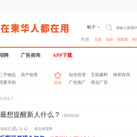
帖子
热搜 :
交友
活动
找投资
找
招聘
广告咨询
APP下载
二手物品
房产租售
创业投资
互助爆料
律师咨询
我要求助
论坛
广告推广
商业广告
么？ ...
你最想提醒新人什么？
[复制链接]
阅读模式
|
来自柬埔寨