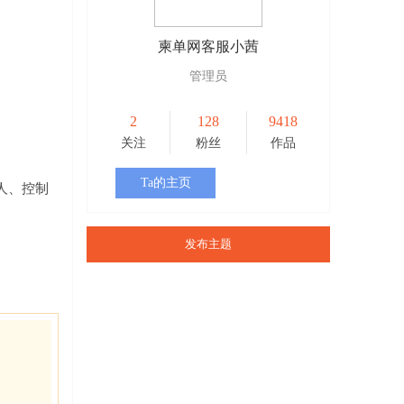
柬单网客服小茜
管理员
2
128
9418
关注
粉丝
作品
Ta的主页
人、控制
发布主题