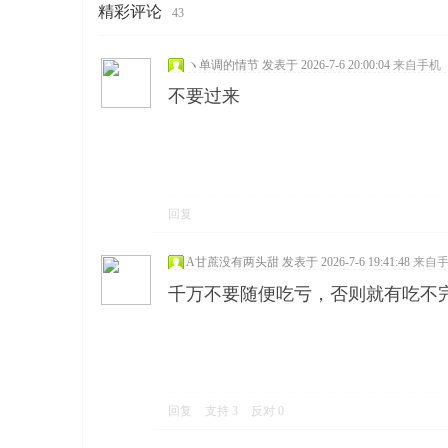
精彩评论
43
ヽ单调的情节
发表于 2026-7-6 20:00:04
来自手机
不要过来
回复
A甘蔗没有两头甜
发表于 2026-7-6 19:41:48
来自
千万不要随便吃亏，否则就有吃不
回复
支持
3
反对
0