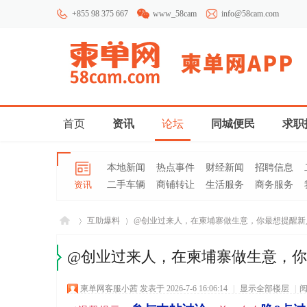
+855 98 375 667
www_58cam
info@58cam.com
首页
资讯
论坛
同城便民
求职
本地新闻
热点事件
财经新闻
招聘信息
资讯
二手车辆
商铺转让
生活服务
商务服务
互助爆料
@创业过来人，在柬埔寨做生意，你最想提醒新人什
@创业过来人，在柬埔寨做生意，
柬埔
»
›
柬单网客服小茜
发表于 2026-7-6 16:06:14
|
显示全部楼层
|