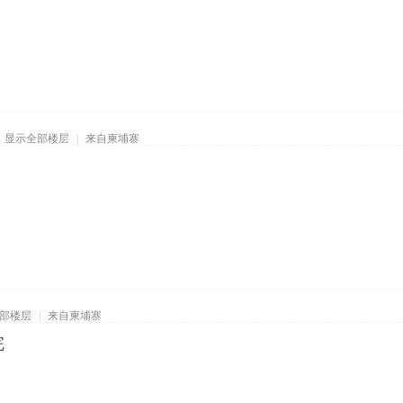
显示全部楼层
|
来自柬埔寨
部楼层
|
来自柬埔寨
完