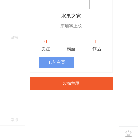
水果之家
柬埔寨上校
举报
0
11
11
关注
粉丝
作品
Ta的主页
发布主题
举报