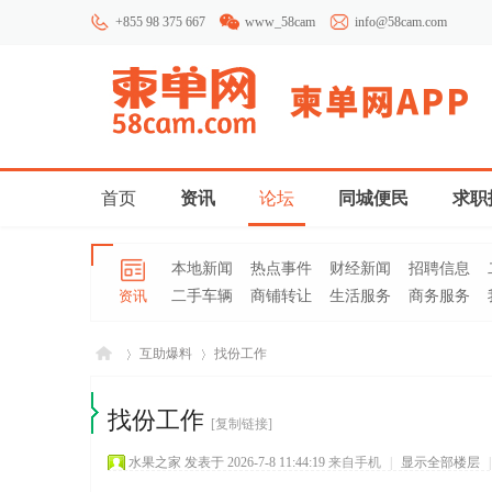
+855 98 375 667
www_58cam
info@58cam.com
首页
资讯
论坛
同城便民
求职
本地新闻
热点事件
财经新闻
招聘信息
资讯
二手车辆
商铺转让
生活服务
商务服务
互助爆料
找份工作
找份工作
[复制链接]
柬埔
»
›
水果之家
发表于 2026-7-8 11:44:19
来自手机
|
显示全部楼层
|