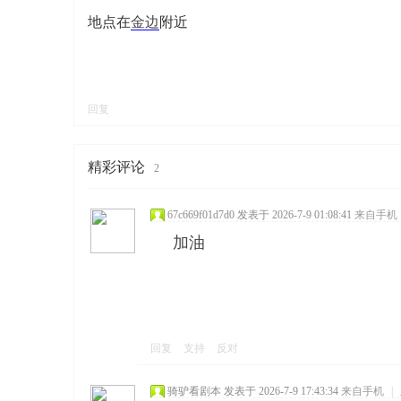
地点在
金边
附近
回复
寨柬
精彩评论
2
67c669f01d7d0
发表于 2026-7-9 01:08:41
来自手机
加油
单网
回复
支持
反对
骑驴看剧本
发表于 2026-7-9 17:43:34
来自手机
|