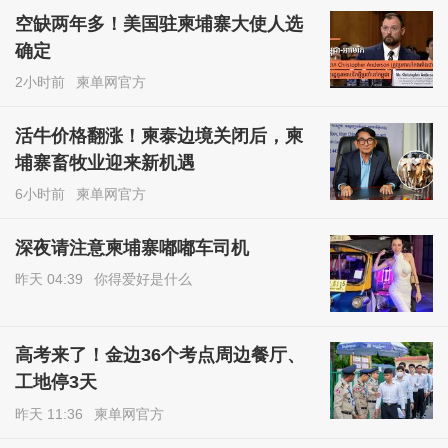
空缺两年多！美国驻柬埔寨大使人选
确定
2小时前
柬单网官方
活牛价格翻涨！柬泰边境关闭后，柬
埔寨畜牧业迎来新机遇
6小时前
柬单网官方
深夜请注意柬埔寨嘟嘟车司机
昨天 04:39
你得爱好是什么
高考来了！金边36个考点周边餐厅、
工地停3天
昨天 11:36
柬单网官方