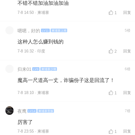
不错不错加油加油加油
7-8 14:50 · 柬埔寨
回复
1
嗯嗯，好的
5楼
LV11
柬埔寨上将
这种人怎么赚到钱的
7-8 16:32 · 印度
回复
2
归来01
6楼
LV9
柬埔寨少将
魔高一尺道高一丈，诈骗份子这是回流了！
7-8 18:10 · 柬埔寨
回复
1
夜鹰
7楼
LV14
柬埔寨贵族
厉害了
7-8 23:55 · 柬埔寨
回复
1