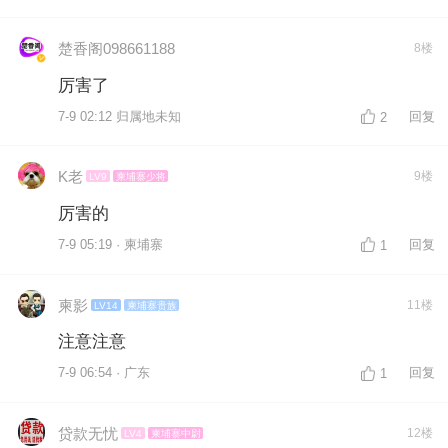
楚香阁098661188
8楼
厉害了
7-9 02:12 归属地未知
回复
2
K老
9楼
LV9
柬埔寨少将
厉害的
7-9 05:19 · 柬埔寨
回复
1
柬影
11楼
LV14
柬埔寨贵族
注意注意
7-9 06:54 · 广东
回复
1
贷款无忧
12楼
LV4
柬埔寨中尉