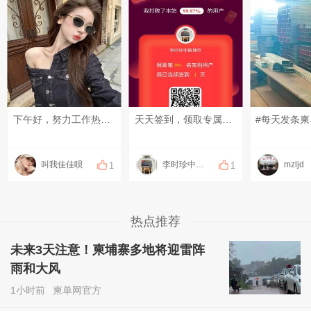
下午好，努力工作热爱生活❤️ ​不争，以退为进；不理，沉默是金；不怒，放过自己。
天天签到，领取专属福利#签到打卡#
#每天发条柬
叫我佳佳呗
李时珍中医理疗
mzljd
1
1
热点推荐
未来3天注意！柬埔寨多地将迎雷阵
雨和大风
1小时前
柬单网官方