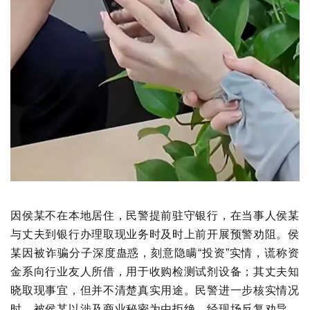
因侯某不在本地居住，民警提前驻守银行，在当事人侯某
与丈夫到银行办理取现业务时及时上前开展预警劝阻。侯
某因被诈骗分子深度蛊惑，刻意隐瞒“投资”实情，谎称资
金系向行业友人所借，用于收购检测试剂设备；其丈夫知
晓取现事宜，但并不清楚真实用途。民警进一步核实情况
时，被侯某以涉及商业秘密为由拒绝。经现场反复劝导，