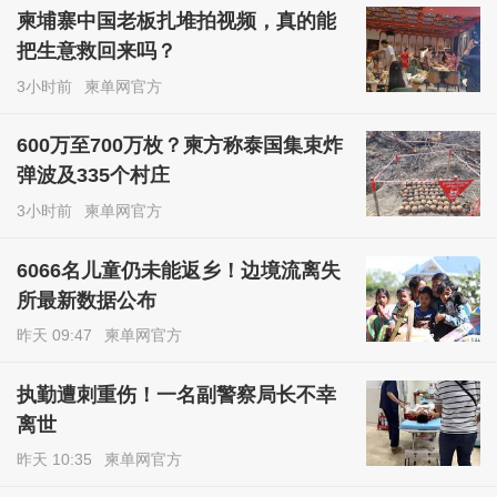
柬埔寨中国老板扎堆拍视频，真的能
把生意救回来吗？
3小时前
柬单网官方
600万至700万枚？柬方称泰国集束炸
弹波及335个村庄
3小时前
柬单网官方
6066名儿童仍未能返乡！边境流离失
所最新数据公布
昨天 09:47
柬单网官方
执勤遭刺重伤！一名副警察局长不幸
离世
昨天 10:35
柬单网官方