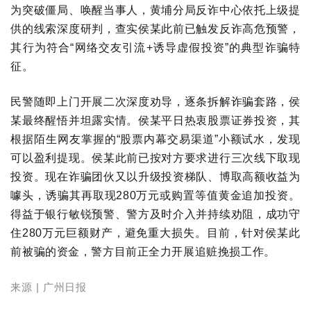
为突破僵局、唤醒当事人，黄埔分局反诈中心依托上级提
供的线索深度研判，查实侯某此前已触发反诈高危预警，
其行为符合“网络交友引流+诱导虚假投资”的典型诈骗特
征。
民警随即上门开展二次深度劝导，逐条拆解诈骗套路，侯
某最终醒悟并坦露实情。侯某平日热衷股票证券投资，其
根据陌生网友掌握的“股票内幕交易渠道”小额试水，发现
可以盈利提现。侯某此前已按对方要求进行三次线下取现
投资。现在诈骗团伙又以升级投资梯队、博取高额收益为
噱头，诱骗其再取现280万元或购置等值黄金追加投资。
得益于银行敏锐预警、警方及时介入并持续劝阻，成功守
住280万元巨额财产，避免重大损失。目前，针对侯某此
前被骗的资金，警方目前正全力开展追赃挽损工作。
来源 |
广州日报