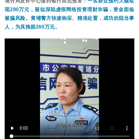
埔分局反诈中心接到银行高危预警：
一名群众预约大额取
现280万元，疑似深陷虚假网络投资理财诈骗，资金面临
被骗风险。黄埔警方快速响应、精准处置，成功劝阻当事
人，为其挽损280万元。