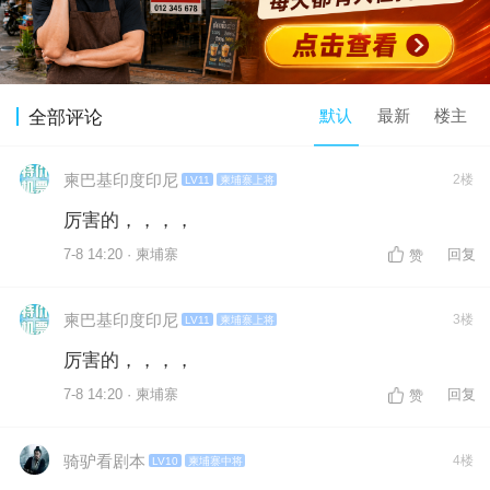
默认
最新
楼主
全部评论
柬巴基印度印尼
2楼
LV11
柬埔寨上将
厉害的，，，，
7-8 14:20 · 柬埔寨
回复
赞
柬巴基印度印尼
3楼
LV11
柬埔寨上将
厉害的，，，，
7-8 14:20 · 柬埔寨
回复
赞
骑驴看剧本
4楼
LV10
柬埔寨中将