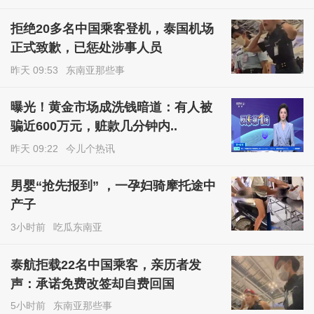
拒绝20多名中国乘客登机，泰国机场
正式致歉，已惩处涉事人员
昨天 09:53
东南亚那些事
曝光！黄金市场成洗钱暗道：有人被
骗近600万元，赃款几分钟内..
昨天 09:22
今儿个热讯
男婴“抢先报到” ，一孕妇骑摩托途中
产子
3小时前
吃瓜东南亚
泰航拒载22名中国乘客，亲历者发
声：承诺免费改签却自费回国
5小时前
东南亚那些事