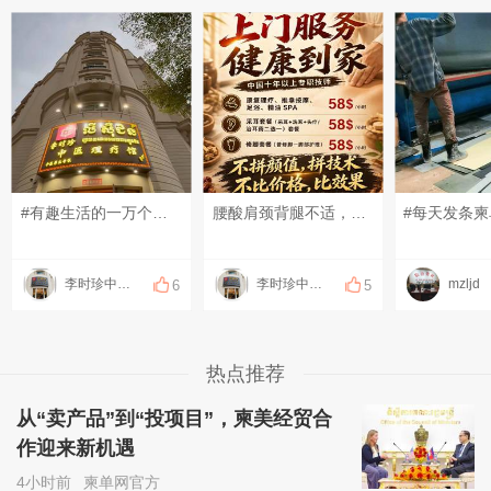
#有趣生活的一万个瞬间# #分享一下有趣的视频# #发点什么吧，万一火了呢~# 来的时候赶时间，结束的时候果断加钟！是不是像极了第一次进店的您呢？[偷笑][偷笑][偷笑]
腰酸肩颈背腿不适，可以上门做康复理疗！ 扭伤、脱臼、错位，可以上门做正骨！ 放松、疏通调理，可以上门做足疗、精油和指压按摩！ 采耳、修脚都可以上门服务啦！ 十年以上专职、专业技师！ 服务开始计时，结束下钟！ 明明白白消费，技术质量等同店内！ 地址：钻石岛凯旋门广场 预约热线：0883566234(飞机同号）
#每天发条柬
李时珍中医理疗
李时珍中医理疗
mzljd
6
5
热点推荐
从“卖产品”到“投项目”，柬美经贸合
作迎来新机遇
4小时前
柬单网官方