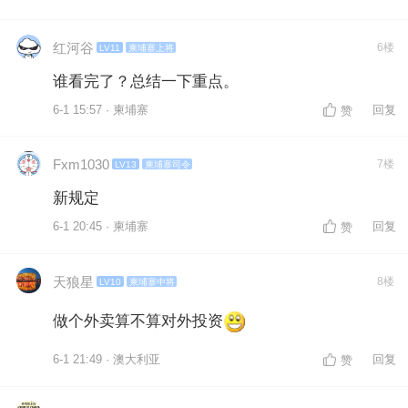
红河谷
6楼
LV11
柬埔寨上将
谁看完了？总结一下重点。
6-1 15:57 · 柬埔寨
回复
赞
Fxm1030
7楼
LV13
柬埔寨司令
新规定
6-1 20:45 · 柬埔寨
回复
赞
天狼星
8楼
LV10
柬埔寨中将
做个外卖算不算对外投资
6-1 21:49 · 澳大利亚
回复
赞