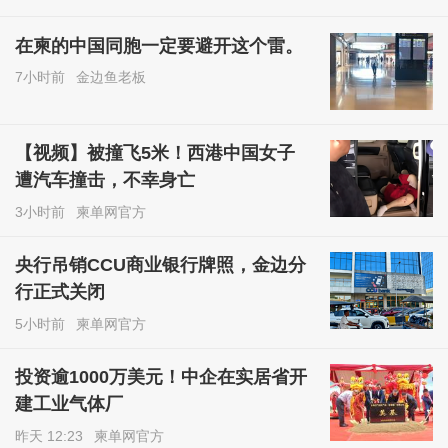
在柬的中国同胞一定要避开这个雷。
7小时前
金边鱼老板
【视频】被撞飞5米！西港中国女子
遭汽车撞击，不幸身亡
3小时前
柬单网官方
央行吊销CCU商业银行牌照，金边分
行正式关闭
5小时前
柬单网官方
投资逾1000万美元！中企在实居省开
建工业气体厂
昨天 12:23
柬单网官方