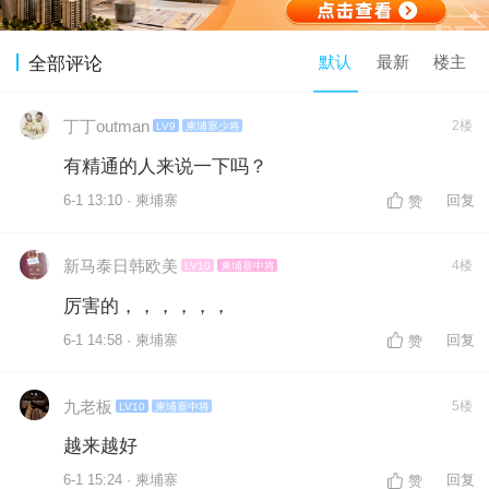
默认
最新
楼主
全部评论
丁丁outman
2楼
LV9
柬埔寨少将
有精通的人来说一下吗？
6-1 13:10 · 柬埔寨
回复
赞
新马泰日韩欧美
4楼
LV10
柬埔寨中将
厉害的，，，，，，
6-1 14:58 · 柬埔寨
回复
赞
九老板
5楼
LV10
柬埔寨中将
越来越好
6-1 15:24 · 柬埔寨
回复
赞