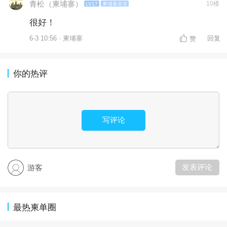
青松（柬埔寨）
10楼
LV17
柬埔寨皇室
很好！
6-3 10:56 · 柬埔寨
回复
赞
你的热评
写评论
发表评论
游客
最热柬单圈