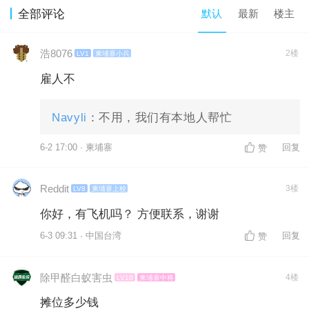
默认
最新
楼主
全部评论
浩8076
2楼
LV1
柬埔寨小兵
雇人不
Navyli
：不用，我们有本地人帮忙
6-2 17:00 · 柬埔寨
回复
赞
Reddit
3楼
LV8
柬埔寨上校
你好，有飞机吗？ 方便联系，谢谢
6-3 09:31 · 中国台湾
回复
赞
除甲醛白蚁害虫
4楼
LV10
柬埔寨中将
摊位多少钱