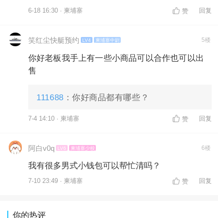
6-18 16:30 · 柬埔寨
回复
赞
笑红尘快艇预约
5楼
LV4
柬埔寨中尉
你好老板我手上有一些小商品可以合作也可以出
售
111688
：你好商品都有哪些？
7-4 14:10 · 柬埔寨
回复
赞
阿白v0q
6楼
LV6
柬埔寨少校
我有很多男式小钱包可以帮忙清吗？
7-10 23:49 · 柬埔寨
回复
赞
你的热评