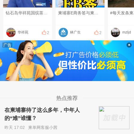
钻石岛华祥苑国缤茶欢迎您
柬埔寨E商务签与柬埔寨ＥＢ工作签区别 #柬埔寨签证#柬埔寨商务签#柬埔寨工作签#柬埔寨签证避坑
#每天发条柬
华祥苑
林广生
mzljd
2
2
热点推荐
在柬埔寨待了这么多年，中年人
的“难”谁懂？
昨天 17:02
柬单网客服小茜