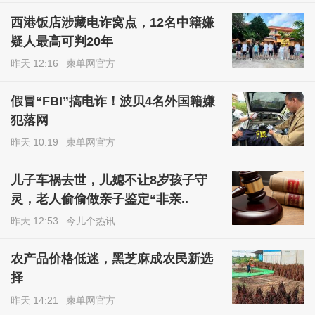
西港饭店涉藏电诈窝点，12名中籍嫌
疑人最高可判20年
昨天 12:16
柬单网官方
假冒“FBI”搞电诈！波贝4名外国籍嫌
犯落网
昨天 10:19
柬单网官方
儿子车祸去世，儿媳不让8岁孩子守
灵，老人偷偷做亲子鉴定“非亲..
昨天 12:53
今儿个热讯
农产品价格低迷，黑芝麻成农民新选
择
昨天 14:21
柬单网官方