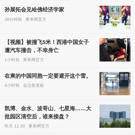
孙展拓会见哈佛经济学家
38分钟前
柬单网官方
【视频】被撞飞5米！西港中国女子
遭汽车撞击，不幸身亡
1小时前
柬单网官方
在柬的中国同胞一定要避开这个雷。
4小时前
金边鱼老板
凯博、金水、波哥山、七星海……大
批园区清空后，谁来接盘？
昨天 11:30
柬单网官方