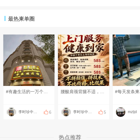
最热柬单圈
#有趣生活的一万个瞬间# #分享一下有趣的视频# #发点什么吧，万一火了呢~# 来的时候赶时间，结束的时候果断加钟！是不是像极了第一次进店的您呢？[偷笑][偷笑][偷笑]
腰酸肩颈背腿不适，可以上门做康复理疗！ 扭伤、脱臼、错位，可以上门做正骨！ 放松、疏通调理，可以上门做足疗、精油和指压按摩！ 采耳、修脚都可以上门服务啦！ 十年以上专职、专业技师！ 服务开始计时，结束下钟！ 明明白白消费，技术质量等同店内！ 地址：钻石岛凯旋门广场 预约热线：0883566234(飞机同号）
#每天发条柬
李时珍中医理疗
李时珍中医理疗
mzljd
6
5
热点推荐