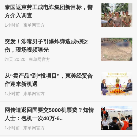
泰国返柬劳工成电诈集团新目标，警
方介入调查
1小时前
柬单网官方
突发！涉毒男子引爆炸弹造成5死2
伤，现场视频曝光
昨天 20:20
柬单网官方
从“卖产品”到“投项目”，柬美经贸合
作迎来新机遇
1小时前
柬单网官方
网传遣返回国要交5000机票费？知情
人士：包机一次40万-6..
1小时前
柬单网官方