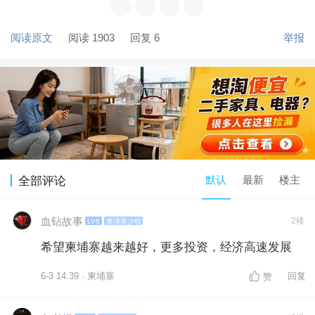
阅读原文
阅读 1903
回复 6
举报
默认
最新
楼主
全部评论
血钻故事
2楼
LV6
柬埔寨少校
希望柬埔寨越来越好，更多投资，经济高速发展
6-3 14:39 · 柬埔寨
回复
赞