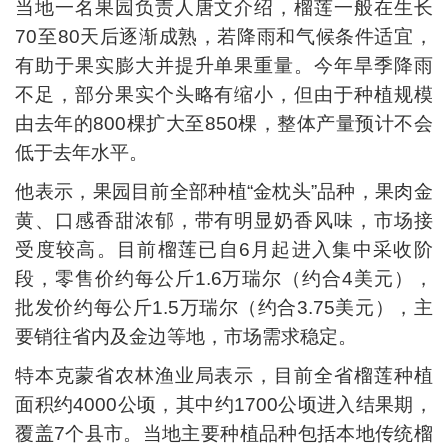
当地一名果园负责人唐文介绍，榴莲一般在生长
70至80天后逐渐成熟，若降雨和气候条件适宜，
有助于果实膨大并提升单果重量。今年旱季降雨
不足，部分果实个头略有缩小，但由于种植规模
由去年的800棵扩大至850棵，整体产量预计不会
低于去年水平。
他表示，果园目前全部种植“金枕头”品种，果肉金
黄、口感香甜浓郁，带有明显奶香风味，市场接
受度较高。目前榴莲已自6月起进入集中采收阶
段，零售价约每公斤1.6万瑞尔（约合4美元），
批发价约每公斤1.5万瑞尔（约合3.75美元），主
要销往省内及金边等地，市场需求稳定。
特本克蒙省农林渔业局表示，目前全省榴莲种植
面积约4000公顷，其中约1700公顷进入结果期，
覆盖7个县市。当地主要种植品种包括本地传统榴