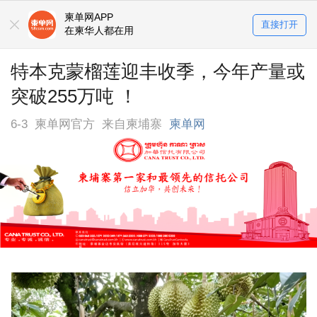
柬单网APP
直接打开
在柬华人都在用
特本克蒙榴莲迎丰收季，今年产量或
突破255万吨 ！
6-3
柬单网官方
来自柬埔寨
柬单网