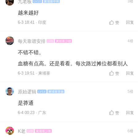
九老板
3楼
LV10
柬埔寨中将
越来越好
6-3 18:41 · 印度
回复
赞
每天靠谱安排
4楼
LV6
柬埔寨少校
不错不错。
血糖有点高。还是看看。每次路过摊位都看别人
6-3 19:51 · 柬埔寨
回复
赞
原始逻辑
5楼
LV14
柬埔寨贵族
是莽通
6-4 00:23 · 广东
回复
赞
K老
6楼
LV9
柬埔寨少将