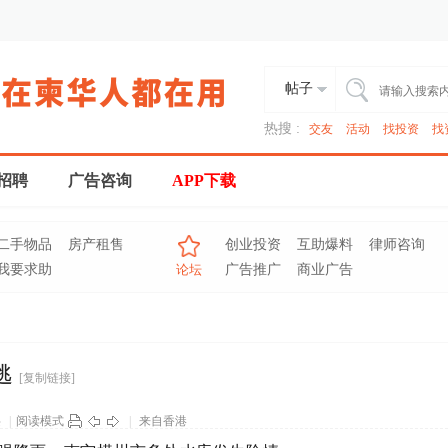
帖子
热搜 :
交友
活动
找投资
找
招聘
广告咨询
APP下载
二手物品
房产租售
创业投资
互助爆料
律师咨询
我要求助
论坛
广告推广
商业广告
逃
[复制链接]
层
|
阅读模式
|
来自香港