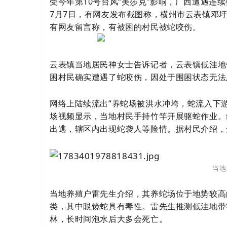
受今年第10号台风“美莎克”影响，广西遭遇连
7月7日，有网友发布截图称，横州市云表镇邓
有网友留言称，有被困的村民被蛇咬伤。
云表镇当地居民神女士
告诉记者
，
云表
镇低洼地
困村民确实遭遇了蛇咬伤，因处于围困状态无法
寨柬
网络上陆续流出“养蛇场被洪水冲垮，蛇流入下游
场视频显示，当地村民手持竹竿开展驱蛇作业。
出逃，辖区内出现蛇袭人等险情。据村民介绍，
当地
单网
当地养殖户雷先生介绍，其养蛇场位于地势较高
类，其中眼镜蛇具有毒性。雷先生推测低洼地带
林
，
长时间泡水后大多会死亡。