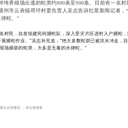
冲垮养殖场出逃的蛇类约800条至900条。目前有一名村
，横州市云表镇邓圩村委负责人吴志告诉红星新闻记者，
律蛇。”
名村民，自发组建民间捕蛇队，深入受灾片区进村入户捕蛇，
开展捕蛇作业。”吴志补充道，“绝大多数蛇群已被洪水冲走，
现场捕获的蛇类，大多是无毒的水律蛇。”
显示全部楼层
|
来自柬埔寨