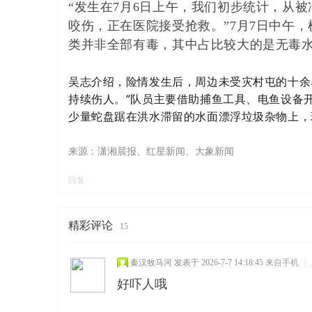
“发生在7月6日上午，我们初步统计，从被
咬伤，正在医院接受抢救。”7月7日中午
类并非全部有毒，其中占比较大的是无毒水
吴志介绍，险情发生后，周边未受灾村屯的十余
持续伤人。“队员主要借助捕鱼工具、电鱼设备
少量蛇盘踞在洪水滞留的水面漂浮垃圾杂物上，
来源：潇湘晨报、红星新闻、大象新闻
回复
精彩评论
15
秦汉牧马河
发表于 2026-7-7 14:18:45
来自手机
|
好吓人哦