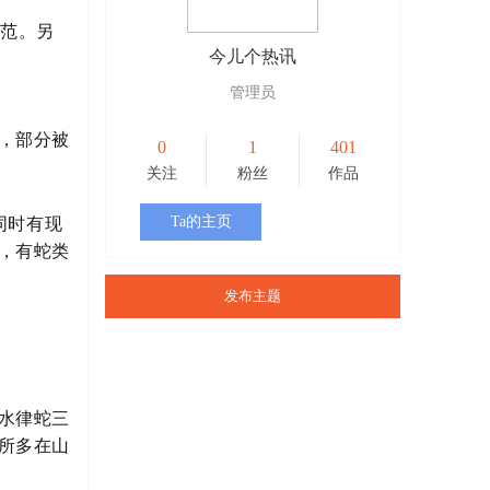
防范。另
今儿个热讯
管理员
，部分被
0
1
401
关注
粉丝
作品
同时有现
Ta的主页
，有蛇类
发布主题
水律蛇三
所多在山