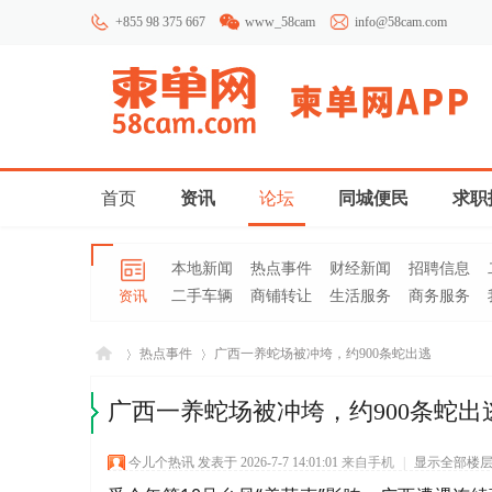
+855 98 375 667
www_58cam
info@58cam.com
首页
资讯
论坛
同城便民
求职
本地新闻
热点事件
财经新闻
招聘信息
资讯
二手车辆
商铺转让
生活服务
商务服务
热点事件
广西一养蛇场被冲垮，约900条蛇出逃
广西一养蛇场被冲垮，约900条蛇出
柬埔
»
›
今儿个热讯
发表于 2026-7-7 14:01:01
来自手机
|
显示全部楼