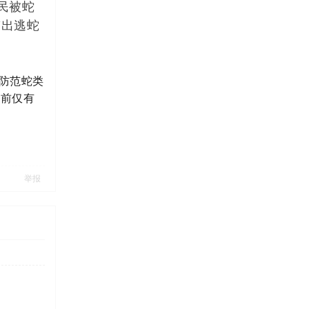
民被蛇
“出逃蛇
防范蛇类
目前仅有
举报