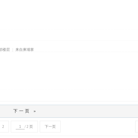
部楼层
|
来自柬埔寨
下一页 »
2
/ 2 页
下一页