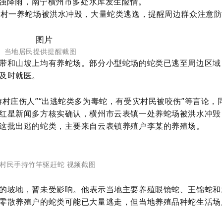
续强降雨，南宁横州市多处水库发生险情。
圩村一养蛇场被洪水冲毁，大量蛇类逃逸，提醒周边群众注意
当地居民提供提醒截图
带和山坡上均有养蛇场。部分小型蛇场的蛇类已逃至周边区域
及时就医。
村庄伤人”“出逃蛇类多为毒蛇，有受灾村民被咬伤”等言论，
红星新闻多方核实确认，横州市云表镇一处养蛇场被洪水冲毁
这批出逃的蛇类，主要来自云表镇养殖户李某的养殖场。
村民手持竹竿驱赶蛇 视频截图
的坡地，暂未受影响。他
表示
当地主要养殖眼镜蛇、王锦蛇和
零散养殖户的蛇类可能已大量逃
走
，但
当地养殖品种蛇生活场