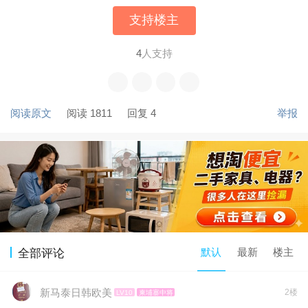
支持楼主
4
人支持
阅读原文
阅读 1811
回复 4
举报
默认
最新
楼主
全部评论
新马泰日韩欧美
2楼
LV10
柬埔寨中将