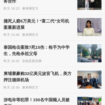
务合作
昨天 16:13
柬单网官方
撞死人赔6万美元！“富二代”女司机
案最新进展
昨天 14:48
柬单网官方
泰国枪击案致7死15伤：枪手为中学
生，先枪杀祖父母
昨天 16:43
东南亚那些事
柬埔寨豪购32亿美元波音飞机，美方
押注德崇机场
昨天 15:36
柬单网官方
涉电诈等犯罪！150名中国籍人员被