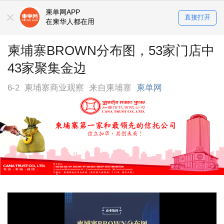
柬单网APP
直接打开
在柬华人都在用
柬埔寨BROWN分布图，53家门店中
43家聚集金边
6-2
柬埔寨商业观察
来自柬埔寨
柬单网