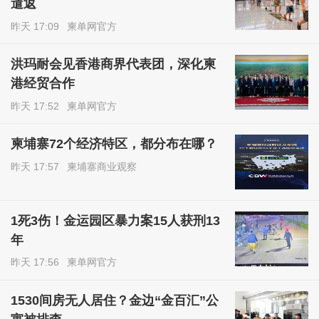
遣返
昨天 17:09
柬单网官方
洪玛耐会见香港商界代表团，深化柬
港经贸合作
昨天 17:52
柬单网官方
柬埔寨72个经济特区，都分布在哪？
昨天 17:57
柬埔寨商业观察
1死3伤！金运园区暴力案15人获刑13
年
昨天 17:56
柬单网官方
1530间房无人居住？金边“金百汇”公