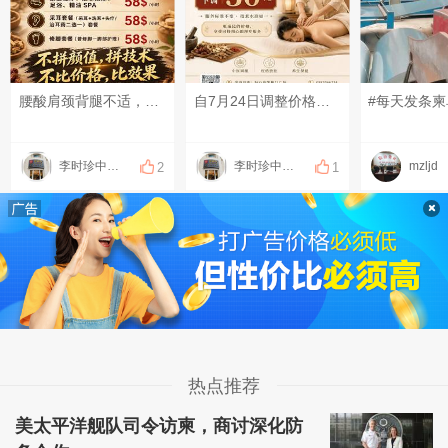
腰酸肩颈背腿不适，可以上门做康复理疗！ 扭伤、脱臼、错位，可以上门做正骨！ 放松、疏通调理，可以上门做足疗、精油和指压按摩！ 采耳、修脚都可以上门服务啦！ 十年以上专职、专业技师！ 服务开始计时，结束下钟！ 明明白白消费，技术质量等同店内！ 地址：钻石岛凯旋门广场 预约热线：0883566234（飞机同号）#每天发条柬单圈# #发点什么吧，万一火了呢~# #晒一晒你身边的烟火气#
自7月24日调整价格以来，我们听到最多的一句话就是：“哦！你们家的价格真的降了好多！＂看到客人开心，我们由衷地感到欣慰，能让更多的新朋友走进李时珍，让更多的老朋友常来李时珍，大家一起重视养生，并从中获得成效，是我们最大的心愿！#发点什么吧，万一火了呢~# #每天发条柬单圈# #没啥原因，就想发个状态#
#每天发条柬
李时珍中医理疗
李时珍中医理疗
mzljd
2
1
热点推荐
美太平洋舰队司令访柬，商讨深化防