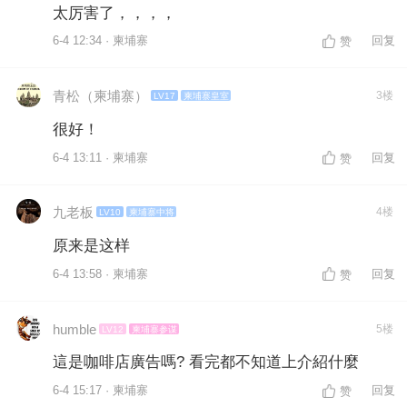
太厉害了，，，，
6-4 12:34 · 柬埔寨
回复
赞
青松（柬埔寨）
3楼
LV17
柬埔寨皇室
很好！
6-4 13:11 · 柬埔寨
回复
赞
九老板
4楼
LV10
柬埔寨中将
原来是这样
6-4 13:58 · 柬埔寨
回复
赞
humble
5楼
LV12
柬埔寨参谋
這是咖啡店廣告嗎? 看完都不知道上介紹什麼
6-4 15:17 · 柬埔寨
回复
赞